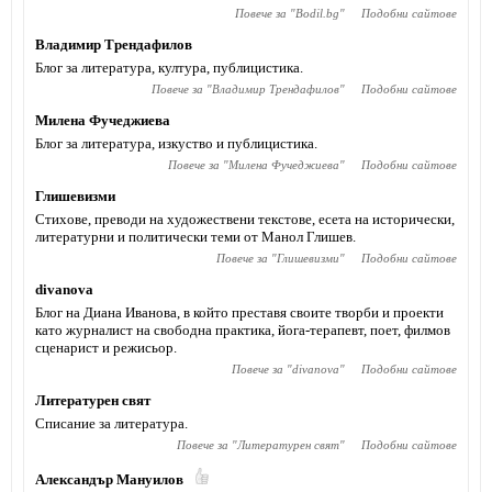
Повече за "
Bodil.bg
"
Подобни сайтове
Владимир Трендафилов
Блог за литература, култура, публицистика.
Повече за "
Владимир Трендафилов
"
Подобни сайтове
Милена Фучеджиева
Блог за литература, изкуство и публицистика.
Повече за "
Милена Фучеджиева
"
Подобни сайтове
Глишевизми
Стихове, преводи на художествени текстове, есета на исторически,
литературни и политически теми от Манол Глишев.
Повече за "
Глишевизми
"
Подобни сайтове
divanova
Блог на Диана Иванова, в който преставя своите творби и проекти
като журналист на свободна практика, йога-терапевт, поет, филмов
сценарист и режисьор.
Повече за "
divanova
"
Подобни сайтове
Литературен свят
Списание за литература.
Повече за "
Литературен свят
"
Подобни сайтове
Александър Мануилов