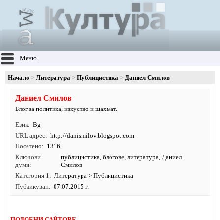
Меню
Начало
Литература
Публицистика
Даниел Смилов
Даниел Смилов
Блог за политика, изкуство и шахмат.
Език
Bg
URL адрес
http:/
/
danismilov.
blogspot.
com
Посетено
1316
Ключови
публицистика
,
блогове
,
литература
, Даниел
думи
Смилов
Категория 1
Литература
>
Публицистика
Публикуван
07.07.2015 г.
ПОДОБНИ САЙТОВЕ