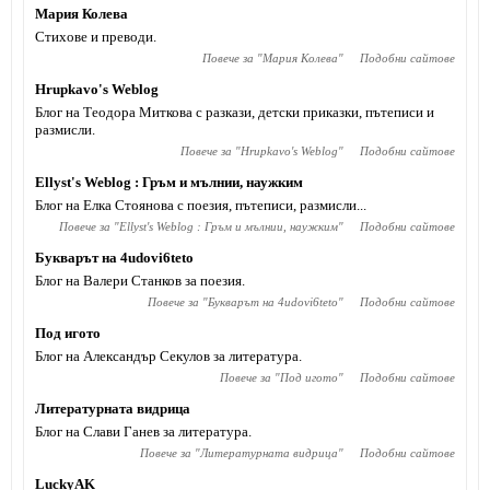
Мария Колева
Стихове и преводи.
Повече за "
Мария Колева
"
Подобни сайтове
Hrupkavo's Weblog
Блог на Теодора Миткова с разкази, детски приказки, пътеписи и
размисли.
Повече за "
Hrupkavo's Weblog
"
Подобни сайтове
Ellyst's Weblog : Гръм и мълнии, наужким
Блог на Елка Стоянова с поезия, пътеписи, размисли...
Повече за "
Ellyst's Weblog : Гръм и мълнии, наужким
"
Подобни сайтове
Букварът на 4udovi6teto
Блог на Валери Станков за поезия.
Повече за "
Букварът на 4udovi6teto
"
Подобни сайтове
Под игото
Блог на Александър Секулов за литература.
Повече за "
Под игото
"
Подобни сайтове
Литературната видрица
Блог на Слави Ганев за литература.
Повече за "
Литературната видрица
"
Подобни сайтове
LuckyAK