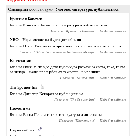
Съвпадащи ключови думи
блогове
,
литература
,
публицистика
Кристиан Ковачев
Блог на Кристиан Ковачев за литература и публицистика.
Повече за "
Кристиан Ковачев
"
Подобни сайтове
УБО – Управление на бъдещите облаци
Блог на Петър Гаврилов за приземявания и възможности за летене.
Повече за "
УБО – Управление на бъдещите облаци
"
Подобни сайтове
Канчевизми
Блог на Илия Вълков, където публикува разкази за света, така, както
го вижда – малко прегърбен от тежестта на иронията.
Повече за "
Канчевизми
"
Подобни сайтове
The Spouter Inn
Блог на Димитър Кенаров за публицистика.
Повече за "
The Spouter Inn
"
Подобни сайтове
Прочети ме
Блог на Елена Пенева с отзиви за култура и интервюта.
Повече за "
Прочети ме
"
Подобни сайтове
Неуютен блог