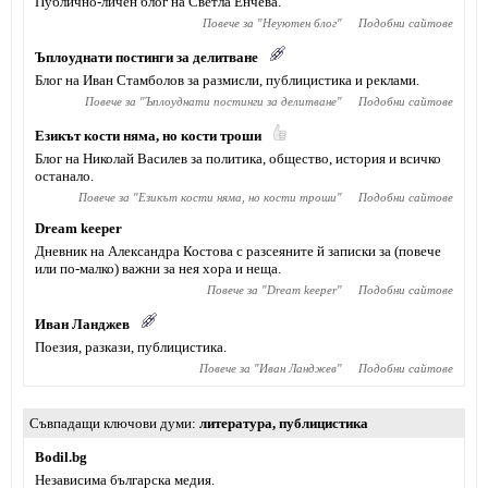
Публично-личен блог на Светла Енчева.
Повече за "
Неуютен блог
"
Подобни сайтове
Ъплоуднати постинги за делитване
Блог на Иван Стамболов за размисли, публицистика и реклами.
Повече за "
Ъплоуднати постинги за делитване
"
Подобни сайтове
Езикът кости няма, но кости троши
Блог на Николай Василев за политика, общество, история и всичко
останало.
Повече за "
Езикът кости няма, но кости троши
"
Подобни сайтове
Dream keeper
Дневник на Александра Костова с разсеяните й записки за (повече
или по-малко) важни за нея хора и неща.
Повече за "
Dream keeper
"
Подобни сайтове
Иван Ланджев
Поезия, разкази, публицистика.
Повече за "
Иван Ланджев
"
Подобни сайтове
Съвпадащи ключови думи
литература
,
публицистика
Bodil.bg
Независима българска медия.