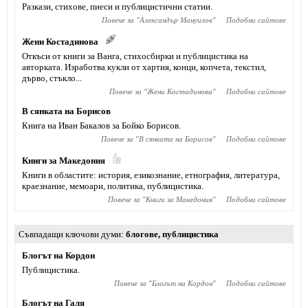
Разкази, стихове, пиеси и публицистични статии.
Повече за "
Александър Мануилов
"
Подобни сайтове
Жени Костадинова
Откъси от книги за Ванга, стихосбирки и публицистика на
авторката. Изработва кукли от хартия, конци, копчета, текстил,
дърво, стъкло...
Повече за "
Жени Костадинова
"
Подобни сайтове
В сянката на Борисов
Книга на Иван Бакалов за Бойко Борисов.
Повече за "
В сянката на Борисов
"
Подобни сайтове
Книги за Македония
Книги в областите: история, езикознание, етнография, литература,
краезнание, мемоари, политика, публицистика.
Повече за "
Книги за Македония
"
Подобни сайтове
Съвпадащи ключови думи
блогове
,
публицистика
Блогът на Кордон
Публицистика.
Повече за "
Блогът на Кордон
"
Подобни сайтове
Блогът на Галя