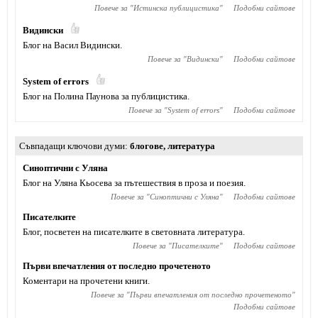
Повече за "
Истинска публицистика
"
Подобни сайтове
Видински
Блог на Васил Видински.
Повече за "
Видински
"
Подобни сайтове
System of errors
Блог на Полина Паунова за публицистика.
Повече за "
System of errors
"
Подобни сайтове
Съвпадащи ключови думи
блогове
,
литература
Синоптични с Уляна
Блог на Уляна Кьосева за пътешествия в проза и поезия.
Повече за "
Синоптични с Уляна
"
Подобни сайтове
Писателките
Блог, посветен на писателките в световната литература.
Повече за "
Писателките
"
Подобни сайтове
Първи впечатления от последно прочетеното
Коментари на прочетени книги.
Повече за "
Първи впечатления от последно прочетеното
"
Подобни сайтове