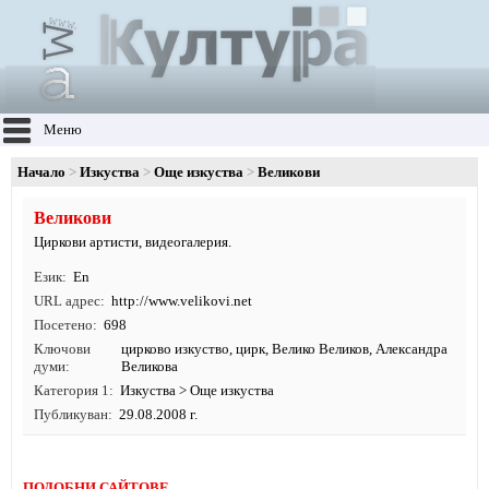
Меню
Начало
Изкуства
Още изкуства
Великови
Великови
Циркови артисти, видеогалерия.
Език
En
URL адрес
http:/
/
www.
velikovi.
net
Посетено
698
Ключови
цирково изкуство
,
цирк
, Велико Великов, Александра
думи
Великова
Категория 1
Изкуства
>
Още изкуства
Публикуван
29.08.2008 г.
ПОДОБНИ САЙТОВЕ