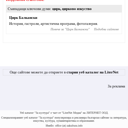
Съвпадащи ключови думи
цирк
,
цирково изкуство
Цирк Балкански
История, гастроли, артистична програма, фотогалерия.
Повече за "
Цирк Балкански
"
Подобни сайтове
Още сайтове можете да откриете в
стария уеб каталог на LiterNet
За реклама
Уеб каталог "За култура" е част от "LiterNet Медиа" на ЛИТЕРНЕТ ООД.
Специализираният уеб каталог "За култура" популяризира и рекламира български сайтове за литература,
изкуства, култура, хуманитаристика и образование.
Имейл: office (at) zakultura.info