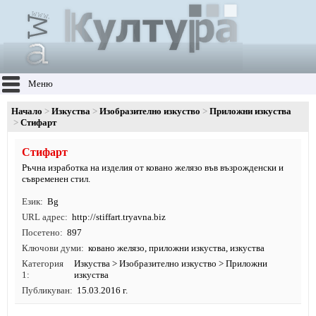
Меню
Начало
Изкуства
Изобразително изкуство
Приложни изкуства
Стифарт
Стифарт
Ръчна изработка на изделия от ковано желязо във възрожденски и
съвременен стил.
Език
Bg
URL адрес
http:/
/
stiffart.
tryavna.
biz
Посетено
897
Ключови думи
ковано желязо
,
приложни изкуства
,
изкуства
Категория
Изкуства
>
Изобразително изкуство
>
Приложни
1
изкуства
Публикуван
15.03.2016 г.