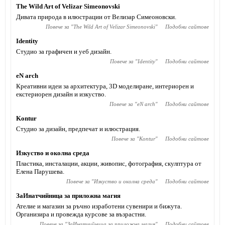
The Wild Art of Velizar Simeonovski
Дивата природа в илюстрации от Велизар Симеоновски.
Повече за "
The Wild Art of Velizar Simeonovski
"
Подобни сайтове
Identity
Студио за графичен и уеб дизайн.
Повече за "
Identity
"
Подобни сайтове
eN arch
Креативни идеи за архитектура, 3D моделиране, интериорен и
екстериорен дизайн и изкуство.
Повече за "
eN arch
"
Подобни сайтове
Kontur
Студио за дизайн, предпечат и илюстрация.
Повече за "
Kontur
"
Подобни сайтове
Изкуство и околна среда
Пластика, инсталации, акции, живопис, фотография, скулптура от
Елена Парушева.
Повече за "
Изкуство и околна среда
"
Подобни сайтове
ЗаИнатчийница за приложна магия
Ателие и магазин за ръчно изработени сувенири и бижута.
Организира и провежда курсове за възрастни.
Повече за "
ЗаИнатчийница за приложна магия
"
Подобни сайтове