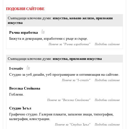
ПОДОБНИ САЙТОВЕ
Съвпадащи ключови думи
изкуства
,
ковано желязо
,
приложни
изкуства
Ръчна изработка
Бижута и декорации, изработени с ръце и сърце.
Повече за "
Ръчна изработка
"
Подобни сайтове
Съвпадащи ключови думи
изкуства
,
приложни изкуства
I-creativ
Студио за уеб дизайн, уеб програмиране и оптимизация на сайтове.
Повече за "
I-creativ
"
Подобни сайтове
Веселка Стойкова
Гоблени.
Повече за "
Веселка Стойкова
"
Подобни сайтове
Студио Ъгъл
Графично студио. Галерия плакати, запазени знаци, типография,
калиграфия, илюстрации.
Повече за "
Студио Ъгъл
"
Подобни сайтове