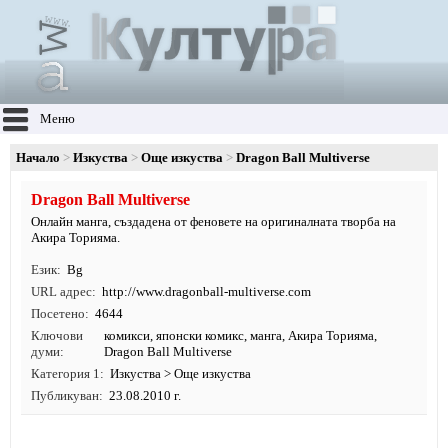
Меню
Начало
Изкуства
Още изкуства
Dragon Ball Multiverse
Dragon Ball Multiverse
Онлайн манга, създадена от феновете на оригиналната творба на
Акира Торияма.
Език
Bg
URL адрес
http:/
/
www.
dragonball-multiverse.
com
Посетено
4644
Ключови
комикси
,
японски комикс
,
манга
, Акира Торияма,
думи
Dragon Ball Multiverse
Категория 1
Изкуства
>
Още изкуства
Публикуван
23.08.2010 г.