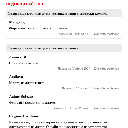
ПОДОБНИ САЙТОВЕ
Съвпадащи ключови думи
комикси
,
манга
,
японски комикс
Manga.bg
Форум на българско манга общество.
Повече за "
Manga.bg
"
Подобни сайтове
Съвпадащи ключови думи
комикси
,
манга
Animes-BG
Сайт за аниме и манга.
Повече за "
Animes-BG
"
Подобни сайтове
Amilova
Манга, комикси и игри.
Повече за "
Amilova
"
Подобни сайтове
Anime Rulezzz
Фен сайт, посветен на аниме.
Повече за "
Anime Rulezzz
"
Подобни сайтове
Студио Арт Лайн
Издателство, специализирано в издаването на приключенска
литература и комикси. Онлайн книжарница на издателството.