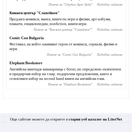
Повече за "
Студио Арт Лайн
"
Подобни сайтове
Книжен център "Славейков"
Предлага комикси, манга, книги по игри и филми, арт-албуми,
плакати, енциклопедии, nonfiction, книги-игри.
Повече за "
Книжен център "Славейков"
"
Подобни сайтове
Comic Con Bulgaria
Фестивал, на който оживяват герои от комикси, сериали, филми и
игри.
Повече за "
Comic Con Bulgaria
"
Подобни сайтове
Elephant Bookstore
Английска винтидж книжарница с богат, но определено еклектичен
и придирчив избор на т.нар. подаръчни предложения, както и
селективен избор на second hand книги на английски език.
Повече за "
Elephant Bookstore
"
Подобни сайтове
Още сайтове можете да откриете в
стария уеб каталог на LiterNet