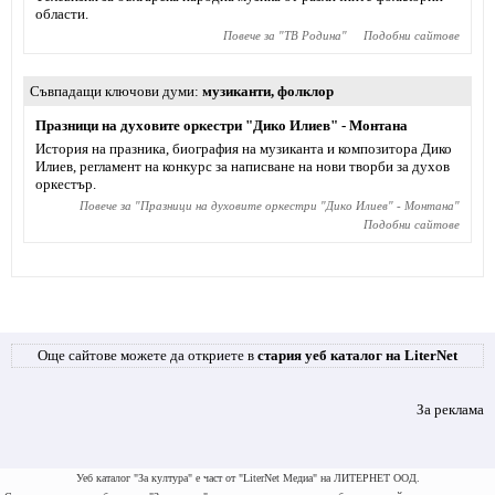
области.
Повече за "
ТВ Родина
"
Подобни сайтове
Съвпадащи ключови думи
музиканти
,
фолклор
Празници на духовите оркестри "Дико Илиев" - Монтана
История на празника, биография на музиканта и композитора Дико
Илиев, регламент на конкурс за написване на нови творби за духов
оркестър.
Повече за "
Празници на духовите оркестри "Дико Илиев" - Монтана
"
Подобни сайтове
Още сайтове можете да откриете в
стария уеб каталог на LiterNet
За реклама
Уеб каталог "За култура" е част от "LiterNet Медиа" на ЛИТЕРНЕТ ООД.