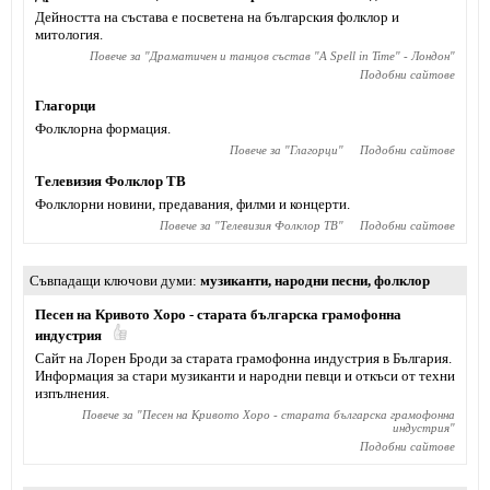
Дейността на състава е посветена на българския фолклор и
митология.
Повече за "
Драматичен и танцов състав "A Spell in Time" - Лондон
"
Подобни сайтове
Глагорци
Фолклорна формация.
Повече за "
Глагорци
"
Подобни сайтове
Телевизия Фолклор ТВ
Фолклорни новини, предавания, филми и концерти.
Повече за "
Телевизия Фолклор ТВ
"
Подобни сайтове
Съвпадащи ключови думи
музиканти
,
народни песни
,
фолклор
Песен на Кривото Хоро - старата българска грамофонна
индустрия
Сайт на Лорен Броди за старата грамофонна индустрия в България.
Информация за стари музиканти и народни певци и откъси от техни
изпълнения.
Повече за "
Песен на Кривото Хоро - старата българска грамофонна
индустрия
"
Подобни сайтове