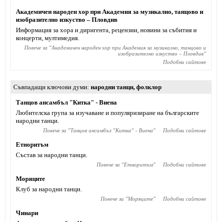
Академичен народен хор при Академия за музикално, танцово и
изобразително изкуство – Пловдив
Информация за хора и диригента, рецензии, новини за събития и
концерти, мултимедия.
Повече за "
Академичен народен хор при Академия за музикално, танцово и
изобразително изкуство – Пловдив
"
Подобни сайтове
Съвпадащи ключови думи
народни танци
,
фолклор
Танцов ансамбъл "Китка" - Виена
Любителска група за изучаване и популяризиране на българските
народни танци.
Повече за "
Танцов ансамбъл "Китка" - Виена
"
Подобни сайтове
Етноритъм
Състав за народни танци.
Повече за "
Етноритъм
"
Подобни сайтове
Моряците
Клуб за народни танци.
Повече за "
Моряците
"
Подобни сайтове
Чинари