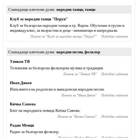
Съвпадащи ключови думи
народни танци
,
танци
Клуб за народни танци "Перун"
Клуб за български народни танци в гр. Варна. Обучение в групи и
индивидуално, за възрастни и деца - начинаещи и напреднали.
Повече за "
Клуб за народни танци "Перун"
"
Подобни сайтове
Съвпадащи ключови думи
народни песни
,
фолклор
Тянков ТВ
Телевизия за българска фолклорна музика и традиции.
Повече за "
Тянков ТВ
"
Подобни сайтове
Иван Дяков
Изпълнител на родопски и македонски народни песни.
Повече за "
Иван Дяков
"
Подобни сайтове
Кичка Савова
Блог на народната певица Кичка Савова.
Повече за "
Кичка Савова
"
Подобни сайтове
Радио Менци
Радио за български фолклор.
Повече за "
Радио Менци
"
Подобни сайтове