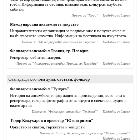
гозби. Информация за състави, изпълнители, конкурси, клубове,
събития.
Повече за "
Хоро
"
Подобни сайтове
Международна академия за изкуство
Неправителствена организация за подпомагане и популяризиране
на българското изкуство. Информация за фестивали на изкуствата.
Повече за "
Международна академия за изкуство
"
Подобни сайтове
Фолклорен ансамбъл Тракия, гр. Пловдив
Репертоар, събития, галерия.
Повече за "
Фолклорен ансамбъл Тракия, гр. Пловдив
"
Подобни сайтове
Съвпадащи ключови думи
състави
,
фолклор
Фолклорен ансамбъл "Тунджа"
История на ансамбъла, информация за произведения, включени в
репертоара, галерия фотографии от концерти и спектакли, аудио и
видео архив.
Повече за "
Фолклорен ансамбъл "Тунджа"
"
Подобни сайтове
Тодор Кожухаров и оркестър "Южни ритми"
Оркестър за сватби, тържества и концерти.
Повече за "
Тодор Кожухаров и оркестър "Южни ритми"
"
Подобни сайтове