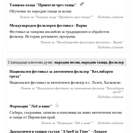
Танцова къща "Приятели чрез танца"
Обучение по народни танци за всеки.
Повече за "
Танцова къща "Приятели чрез танца"
"
Подобни сайтове
Международен фолклорен фестивал - Варна
Фестивал за танцови ансамбли за традиционен и обработен
фолклор. История, регламент, програма.
Повече за "
Международен фолклорен фестивал - Варна
"
Подобни сайтове
Съвпадащи ключови думи
народни песни
,
народни танци
,
фолклор
Национален фестивал за автентичен фолклор "Кехлибарен
грозд"
Национален фестивал за автентичен фолклор в с. Лозен, Хасковско.
Повече за "
Национален фестивал за автентичен фолклор "Кехлибарен
грозд"
"
Подобни сайтове
Формация "Леб и вино"
Събира, съхранява, записва и изпълнява на живо автентични песни
и танци от Пиринския край.
Повече за "
Формация "Леб и вино"
"
Подобни сайтове
Драматичен и танцов състав "A Spell in Time" - Лондон