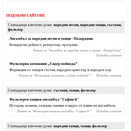
ПОДОБНИ САЙТОВЕ
Съвпадащи ключови думи
народни песни
,
народни танци
,
състави
,
фолклор
Ансамбъл за народни песни и танци - Пазарджик
Концертна дейност, репертоар, програма.
Повече за "
Ансамбъл за народни песни и танци - Пазарджик
"
Подобни сайтове
Фолклорна компания „Сидер войвода”
Формация от танцов състав, народен оркестър и народен хор.
Повече за "
Фолклорна компания „Сидер войвода”
"
Подобни сайтове
Съвпадащи ключови думи
състави
,
танци
,
фолклор
Фолклорен танцов ансамбъл "София-6"
История, новини, галерия снимки и видео от изяви на ансамбъла.
Повече за "
Фолклорен танцов ансамбъл "София-6"
"
Подобни сайтове
Съвпадащи ключови думи
народни танци
,
танци
,
фолклор