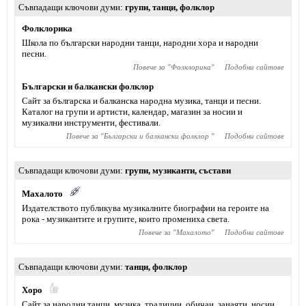
Съвпадащи ключови думи
групи
,
танци
,
фолклор
Фолклорика
Школа по български народни танци, народни хора и народни
песни.
Повече за "
Фолклорика
"
Подобни сайтове
Български и балкански фолклор
Сайт за българска и балканска народна музика, танци и песни.
Каталог на групи и артисти, календар, магазин за носии и
музикални инструменти, фестивали.
Повече за "
Български и балкански фолклор
"
Подобни сайтове
Съвпадащи ключови думи
групи
,
музиканти
,
състави
Махалото
Издателството публикува музикалните биографии на героите на
рока - музикантите и групите, които промениха света.
Повече за "
Махалото
"
Подобни сайтове
Съвпадащи ключови думи
танци
,
фолклор
Хоро
Сайт за народни танци, музика, традиции, обичаи, занаяти, носии,