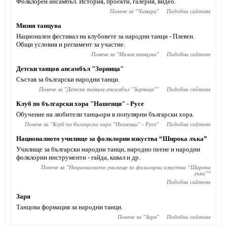
Фолклорен ансамбъл. История, проекти, галерия, видео.
Повече за "
Чинари
"
Подобни сайтове
Мизия танцува
Национален фестивал на клубовете за народни танци - Плевен.
Общи условия и регламент за участие.
Повече за "
Мизия танцува
"
Подобни сайтове
Детски танцов ансамбъл "Зорница"
Състав за български народни танци.
Повече за "
Детски танцов ансамбъл "Зорница"
"
Подобни сайтове
Клуб по български хора "Нашенци" - Русе
Обучение на любители танцьори в популярни български хора.
Повече за "
Клуб по български хора "Нашенци" - Русе
"
Подобни сайтове
Националното училище за фолклорни изкуства “Широка лъка”
Училище за български народни танци, народно пеене и народни
фолклорни инструменти - гайда, кавал и др.
Повече за "
Националното училище за фолклорни изкуства “Широка
лъка”
"
Подобни сайтове
Заря
Танцова формация за народни танци.
Повече за "
Заря
"
Подобни сайтове