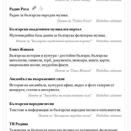
Радио Роса
Радио за българска народна музика.
Повече за "
Радио Роса
"
Подобни сайтове
Български академичен музикален портал
Мултимедийна база данни за българска фолклорна музика.
Повече за "
Български академичен музикален портал
"
Подобни сайтове
Емил Живков
Българска история и култура - достойни българи, българска
митология, символи, герб, документи, мемоари, книги, карти,
национални носии; неудобни факти.
Повече за "
Емил Живков
"
Подобни сайтове
Ансамбъл на въоръжените сили
История на ансамбъла, културен афиш, видeо и фото галерия от
концерти, статии и интервюта.
Повече за "
Ансамбъл на въоръжените сили
"
Подобни сайтове
Български народни песни
Текстове и информация за български народни песни и изпълнители.
Повече за "
Български народни песни
"
Подобни сайтове
ТВ Родина
Телевизия за българска народна музика от различните фолклорни