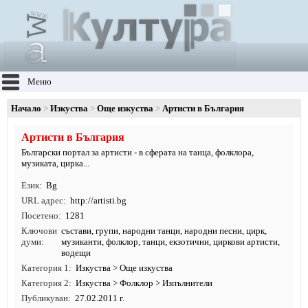
Меню
Начало
Изкуства
Още изкуства
Артисти в България
Артисти в България
Български портал за артисти - в сферата на танца, фолклора,
музиката, цирка...
Език
Bg
URL адрес
http:/
/
artisti.
bg
Посетено
1281
Ключови
състави
,
групи
,
народни танци
,
народни песни
,
цирк
,
думи
музиканти
,
фолклор
,
танци
, екзотични, циркови артисти,
водещи
Категория 1
Изкуства
>
Още изкуства
Категория 2
Изкуства
>
Фолклор
>
Изпълнители
Публикуван
27.02.2011 г.