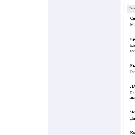
Съв
Си
Ма
Кр
Бл
по
Ръ
Би
Л
Га
ак
Че
Ди
Ка