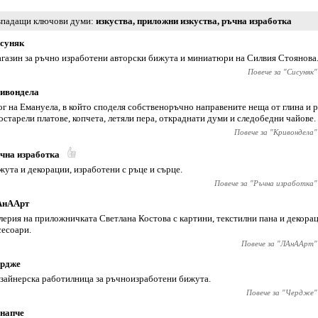
падащи ключови думи
изкуства
,
приложни изкуства
,
ръчна изработка
суняк
газин за ръчно изработени авторски бижута и миниатюри на Силвия Стоянова
Повече за "
Сисуняк
"
ивондела
ог на Емануела, в който споделя собственоръчно направените неща от глина и 
остарели платове, копчета, летяли пера, откраднати думи и следобедни чайове.
Повече за "
Кривондела
"
чна изработка
жута и декорации, изработени с ръце и сърце.
Повече за "
Ръчна изработка
"
АнААрт
лерия на приложничката Светлана Костова с картини, текстилни пана и декорац
сесоари.
Повече за "
ЛАнААрт
"
рдже
зайнерска работилница за ръчноизработени бижута.
Повече за "
Чердже
"
напче