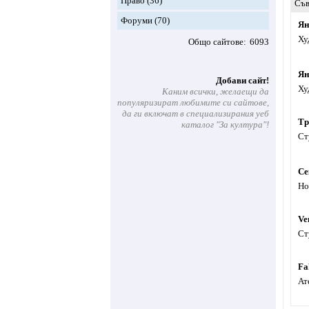
Право
(36)
Съв
Форуми
(70)
Ян
Ху
Общо сайтове
6093
Ян
Добави сайт!
Ху
Каним всички, желаещи да
популяризират любимите си сайтове,
да ги включат в специализирания уеб
Тр
каталог "За култура"!
Ст
Се
Но
Ve
Ст
Fa
Ат