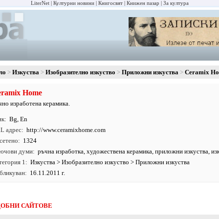
LiterNet
Културни новини
Книгосвят
Книжен пазар
За култура
ло
Изкуства
Изобразително изкуство
Приложни изкуства
Ceramix H
eramix Home
чно изработена керамика.
ик
Bg
,
En
L адрес
http:/
/
www.
ceramixhome.
com
сетено
1324
ючови думи
ръчна изработка
,
художествена керамика
,
приложни изкуства
,
из
тегория 1
Изкуства
>
Изобразително изкуство
>
Приложни изкуства
бликуван
16.11.2011 г.
ОБНИ САЙТОВЕ