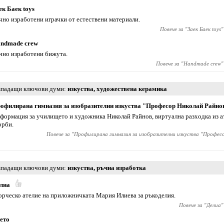
ек Баек toys
чно изработени играчки от естествени материали.
Повече за "
Заек Баек toys
"
ndmade crew
чно изработени бижута.
Повече за "
Handmade crew
"
падащи ключови думи
изкуства
,
художествена керамика
офилирана гимназия за изобразителни изкуства "Професор Николай Райно
формация за училището и художника Николай Райнов, виртуална разходка из ат
орби.
Повече за "
Профилирана гимназия за изобразителни изкуства "Профес
падащи ключови думи
изкуства
,
ръчна изработка
лиа
орческо ателие на приложничката Мария Илиева за ръкоделия.
Повече за "
Делиа
"
ето