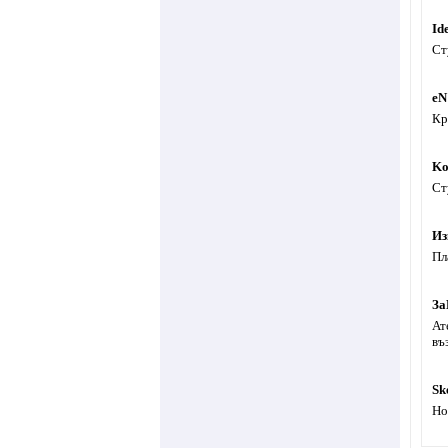
Id
Ст
eN
Кр
Ko
Ст
Из
Пл
За
Ат
въ
Sk
Но