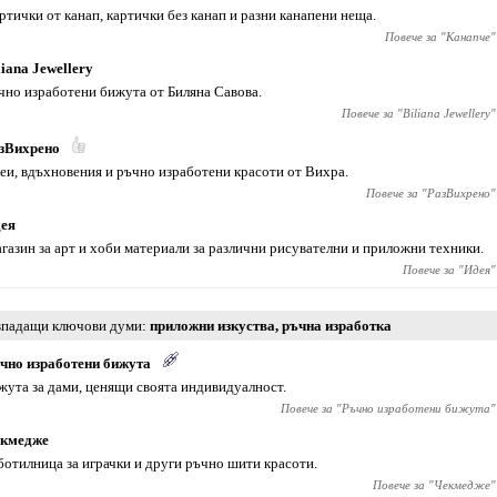
ртички от канап, картички без канап и разни канапени неща.
Повече за "
Канапче
"
liana Jewellery
чно изработени бижута от Биляна Савова.
Повече за "
Biliana Jewellery
"
зВихрено
еи, вдъхновения и ръчно изработени красоти от Вихра.
Повече за "
РазВихрено
"
ея
газин за арт и хоби материали за различни рисувателни и приложни техники.
Повече за "
Идея
"
падащи ключови думи
приложни изкуства
,
ръчна изработка
чно изработени бижута
жута за дами, ценящи своята индивидуалност.
Повече за "
Ръчно изработени бижута
"
кмедже
ботилница за играчки и други ръчно шити красоти.
Повече за "
Чекмедже
"