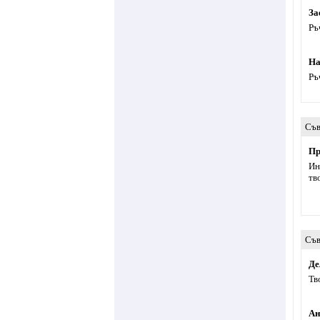
За
Ръ
Ha
Ръ
Съв
Пр
Ин
тв
Съв
Де
Тв
Ан