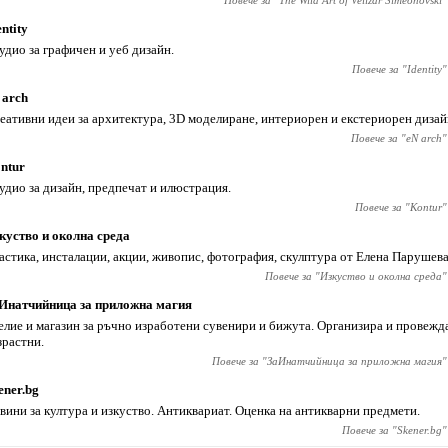
Повече за "
The Wild Art of Velizar Simeonovski
"
entity
удио за графичен и уеб дизайн.
Повече за "
Identity
"
 arch
еативни идеи за архитектура, 3D моделиране, интериорен и екстериорен дизайн
Повече за "
eN arch
"
ntur
удио за дизайн, предпечат и илюстрация.
Повече за "
Kontur
"
куство и околна среда
астика, инсталации, акции, живопис, фотография, скулптура от Елена Парушева
Повече за "
Изкуство и околна среда
"
Инатчийница за приложна магия
елие и магазин за ръчно изработени сувенири и бижута. Организира и провежда
зрастни.
Повече за "
ЗаИнатчийница за приложна магия
"
ener.bg
вини за култура и изкуство. Антиквариат. Оценка на антикварни предмети.
Повече за "
Skener.bg
"