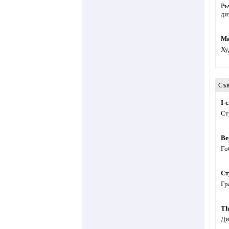
Ръ
ди
Ми
Ху
Съв
I-
Ст
Ве
Го
Ст
Гр
Th
Ди