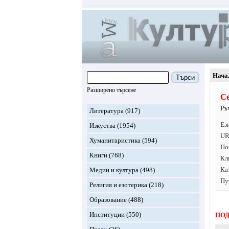
Нача
Търси
Разширено търсене
C
Ръ
Литература
(917)
Ез
Изкуства
(1954)
UR
Хуманитаристика
(594)
По
Книги
(768)
Кл
Ка
Медии и култура
(498)
Пу
Религия и езотерика
(218)
Образование
(488)
Институции
(550)
ПОД