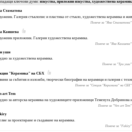
падащи ключови думи
изкуства
,
приложни изкуства
,
художествена керамик
а Стаматова
дожник. Галерия стъклопис и пластика от стъкло, художествена керамика и жи
Повече за "
Яна Стаматова
"
а Каишева
дожник приложник. Галерия художествена керамика.
Повече за "
Яна Каишева
"
и уши
удио за художествена керамика.
Повече за "
Три уши
"
кция "Керамика" на СБХ
вини за събития и изложби, творчески биографии на керамици и галерия с техн
Повече за "
Секция "Керамика" на СБХ
"
n art Tem
удио за авторска керамика на художниците-приложници Теменуга Добринова и
Повече за "
Ven art Tem
"
kiry
елие за проектиране и създаване на керамика.
Повече за "
Fakiry
"