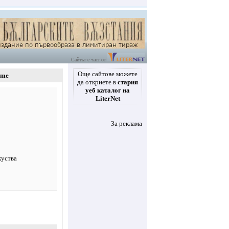
Сайтът е част от
Още сайтове можете
ome
да откриете в
стария
уеб каталог на
LiterNet
За реклама
куства