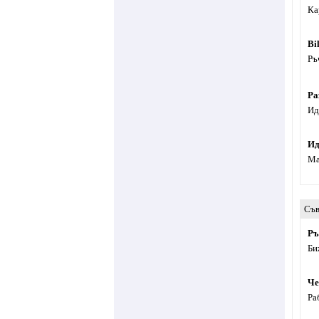
Ка
Bi
Ръ
Ра
Ид
Ид
Ма
Съв
Ръ
Би
Че
Ра