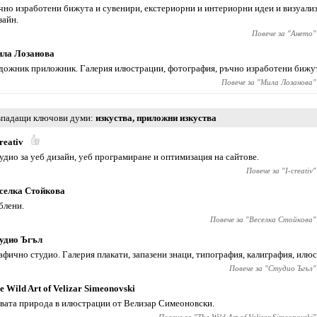
чно изработени бижута и сувенири, екстериорни и интериорни идеи и визуал
зайн.
Повече за "
Ането
"
ла Лозанова
дожник приложник. Галерия илюстрации, фотография, ръчно изработени бижут
Повече за "
Мила Лозанова
"
падащи ключови думи
изкуства
,
приложни изкуства
creativ
удио за уеб дизайн, уеб програмиране и оптимизация на сайтове.
Повече за "
I-creativ
"
селка Стойкова
блени.
Повече за "
Веселка Стойкова
"
удио Ъгъл
афично студио. Галерия плакати, запазени знаци, типография, калиграфия, илю
Повече за "
Студио Ъгъл
"
e Wild Art of Velizar Simeonovski
вата природа в илюстрации от Велизар Симеоновски.