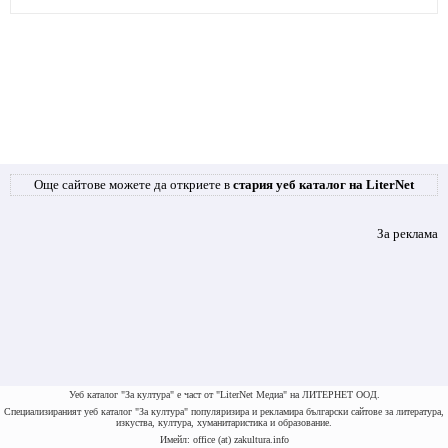
Още сайтове можете да откриете в
стария уеб каталог на LiterNet
За реклама
Уеб каталог "За култура" е част от "LiterNet Медиа" на ЛИТЕРНЕТ ООД.
Специализираният уеб каталог "За култура" популяризира и рекламира български сайтове за литература,
изкуства, култура, хуманитаристика и образование.
Имейл: office (at) zakultura.info