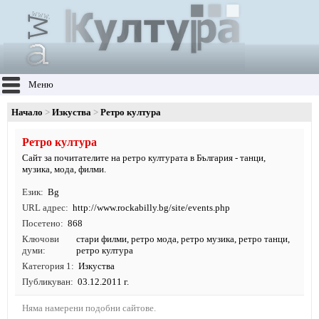
Меню
Начало
Изкуства
Ретро култура
Ретро култура
Сайт за почитателите на ретро културата в България - танци,
музика, мода, филми.
Език
Bg
URL адрес
http:/
/
www.
rockabilly.
bg/
site/
events.
php
Посетено
868
Ключови
стари филми, ретро мода, ретро музика, ретро танци,
думи
ретро култура
Категория 1
Изкуства
Публикуван
03.12.2011 г.
Няма намерени подобни сайтове.