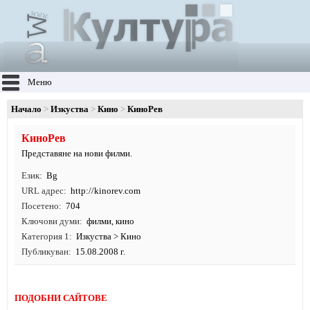
Меню
Начало
Изкуства
Кино
КиноРев
КиноРев
Представяне на нови филми.
Език
Bg
URL адрес
http:/
/
kinorev.
com
Посетено
704
Ключови думи
филми
,
кино
Категория 1
Изкуства
>
Кино
Публикуван
15.08.2008 г.
ПОДОБНИ САЙТОВЕ