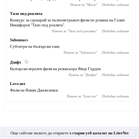
Повече за "
Movie
"
Подобни сайтове
Тяло под роклята
Конкурс за сценарий за пълнометражен филм по романа на Галин
Никифоров "Тяло под роклята".
Повече за "
Тяло под роклята
"
Подобни сайтове
Subsunacs
Субтитри на български език.
Повече за "
Subsunacs
"
Подобни сайтове
Дзифт
Български игрален филм на режисьора Явор Гърдев.
Повече за "
Дзифт
"
Подобни сайтове
Love.net
Филм на Илиян Джевелеков.
Повече за "
Love.net
"
Подобни сайтове
Още сайтове можете да откриете в
стария уеб каталог на LiterNet