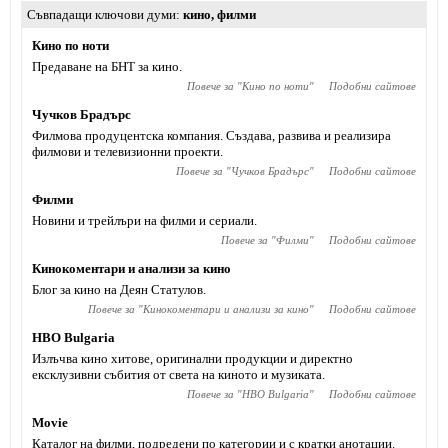
Съвпадащи ключови думи
кино
,
филми
Кино по ноти
Предаване на БНТ за кино.
Повече за "
Кино по ноти
"
Подобни сайтове
Чучков Брадърс
Филмова продуцентска компания. Създава, развива и реализира
филмови и телевизионни проекти.
Повече за "
Чучков Брадърс
"
Подобни сайтове
Филми
Новини и трейлъри на филми и сериали.
Повече за "
Филми
"
Подобни сайтове
Кинокоментари и анализи за кино
Блог за кино на Деян Статулов.
Повече за "
Кинокоментари и анализи за кино
"
Подобни сайтове
HBO Bulgaria
Излъчва кино хитове, оригинални продукции и директно
ексклузивни събития от света на киното и музиката.
Повече за "
HBO Bulgaria
"
Подобни сайтове
Movie
Каталог на филми, подредени по категории и с кратки анотации.