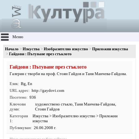
Меню
Начало
Изкуства
Изобразително изкуство
Приложни изкуства
Гайдови : Пътуване през стъклото
Гайдови : Пътуване през стъклото
Галерия с творби на проф. Стоян Гайдов и Таня Манчева-Гайдова.
Език
Bg
,
En
URL адрес
http:/
/
gaydovi.
com
Посетено
936
Ключови
художествено стъкло
, Таня Манчева-Гайдова,
думи
Стоян Гайдов
Категория
Изкуства
>
Изобразително изкуство
>
Приложни
1
изкуства
Публикуван
26.06.2008 г.