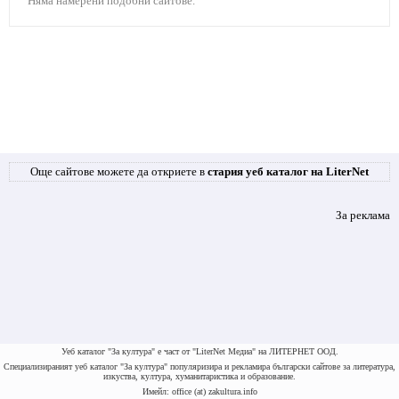
Няма намерени подобни сайтове.
Още сайтове можете да откриете в
стария уеб каталог на LiterNet
За реклама
Уеб каталог "За култура" е част от "LiterNet Медиа" на ЛИТЕРНЕТ ООД.
Специализираният уеб каталог "За култура" популяризира и рекламира български сайтове за литература,
изкуства, култура, хуманитаристика и образование.
Имейл: office (at) zakultura.info