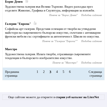
Борис Денев
Художествена галерия във Велико Търново. Видео разходка през
отделите Живопис, Графика и Скулптура, информация за изложби.
Повече за "
Борис Денев
"
Подобни сайтове
Галерия "Европа"
Софийска арт галерия. Представя селекция от творби на утвърдени
майстори на съвременното българско изкуство, съчетани с антикварни
френски мебели със сертификати за автентичност. Школи по изкуства.
Повече за "
Галерия "Европа"
"
Подобни сайтове
Маестро
Художествена галерия. Излага творби, отразяващи съвремените
тенденции в българското изобразително изкуство.
Повече за "
Маестро
"
Подобни сайтове
Предишна
1
2
3
4
5
6
Следваща
страница
страница
Още сайтове можете да откриете в
стария уеб каталог на LiterNet