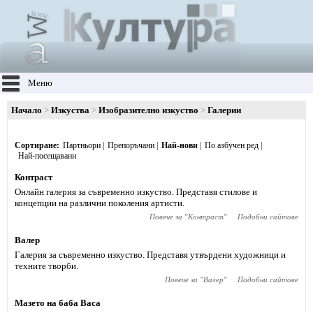
Меню
Начало
Изкуства
Изобразително изкуство
Галерии
Сортиране
Партньори
Препоръчани
Най-нови
По азбучен ред
Най-посещавани
Контраст
Онлайн галерия за съвременно изкуство. Представя стилове и
концепции на различни поколения артисти.
Повече за "
Контраст
"
Подобни сайтове
Валер
Галерия за съвременно изкуство. Представя утвърдени художници и
техните творби.
Повече за "
Валер
"
Подобни сайтове
Мазето на баба Васа