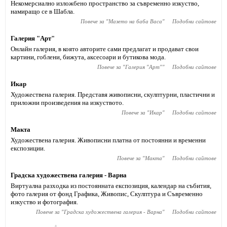
Некомeрсиално изложбено пространство за съвременно изкуство,
намиращо се в Шабла.
Повече за "
Мазето на баба Васа
"
Подобни сайтове
Галерия "Арт"
Онлайн галерия, в която авторите сами предлагат и продават свои
картини, гоблени, бижута, аксесоари и бутикова мода.
Повече за "
Галерия "Арт"
"
Подобни сайтове
Икар
Художествена галерия. Представя живописни, скулптурни, пластични и
приложни произведения на изкуството.
Повече за "
Икар
"
Подобни сайтове
Макта
Художествена галерия. Живописни платна от постоянни и временни
експозиции.
Повече за "
Макта
"
Подобни сайтове
Градска художествена галерия - Варна
Виртуална разходка из постоянната експозиция, календар на събития,
фото галерия от фонд Графика, Живопис, Скулптура и Съвременно
изкуство и фотография.
Повече за "
Градска художествена галерия - Варна
"
Подобни сайтове