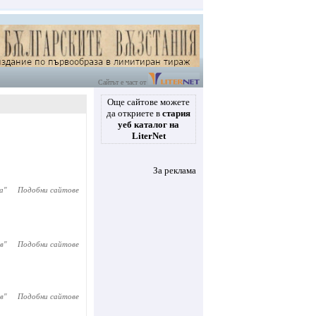
Сайтът е част от
Още сайтове можете
да откриете в
стария
уеб каталог на
LiterNet
За реклама
а
"
Подобни сайтове
в
"
Подобни сайтове
в
"
Подобни сайтове