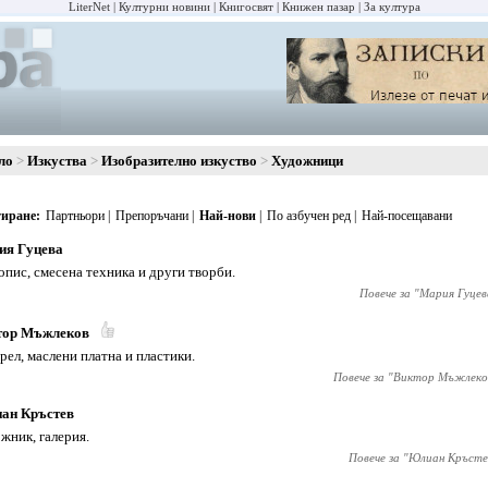
LiterNet
Културни новини
Книгосвят
Книжен пазар
За култура
ло
Изкуства
Изобразително изкуство
Художници
иране
Партньори
Препоръчани
Най-нови
По азбучен ред
Най-посещавани
ия Гуцева
пис, смесена техника и други творби.
Повече за "
Мария Гуцев
тор Мъжлеков
рел, маслени платна и пластики.
Повече за "
Виктор Мъжлеко
ан Кръстев
жник, галерия.
Повече за "
Юлиан Кръсте