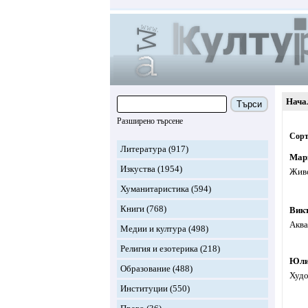
Нача
Търси
Разширено търсене
Сорт
Литература
(917)
Мар
Изкуства
(1954)
Живо
Хуманитаристика
(594)
Книги
(768)
Вик
Аква
Медии и култура
(498)
Религия и езотерика
(218)
Юли
Образование
(488)
Худо
Институции
(550)