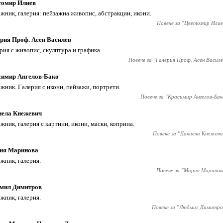
томир Илиев
жник, галерия: пейзажна живопис, абстракции, икони.
Повече за "
Цветомир Илие
рия Проф. Асен Василев
рия с живопис, скулптура и графика.
Повече за "
Галерия Проф. Асен Василе
симир Ангелов-Бако
жник. Галерия с икони, пейзажи, портрети.
Повече за "
Красимир Ангелов-Бак
иела Кнежевич
жник, галерия с картини, икони, маски, коприна.
Повече за "
Даниела Кнежеви
ия Маринова
жник, галерия.
Повече за "
Мария Маринов
мил Димитров
жник, галерия.
Повече за "
Людмил Димитро