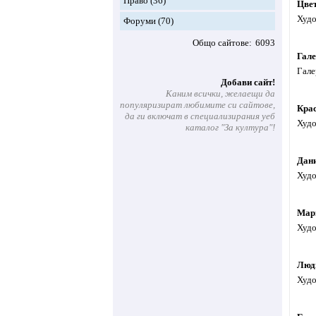
Право
(36)
Цве
Худо
Форуми
(70)
Общо сайтове
6093
Гале
Гале
Добави сайт!
Каним всички, желаещи да
популяризират любимите си сайтове,
Кра
да ги включат в специализирания уеб
Худо
каталог "За култура"!
Дан
Худо
Мар
Худо
Люд
Худо