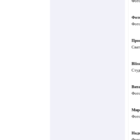
Фото
Фот
Фото
Проф
Сват
Bliss
Студ
Вит
Фото
Мир
Фото
Над
Фото