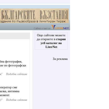
Сайтът е част от
Още сайтове можете
да откриете в
стария
уеб каталог на
LiterNet
За реклама
йна фотография,
ние по фотографски
я
"
Подобни сайтове
оператор сме
малка, интимна
момент.
)
"
Подобни сайтове