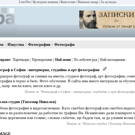
LiterNet
Културни новини
Книгосвят
Книжен пазар
За култура
ло
Изкуства
Фотография
Фотографи
иране
Партньори
Препоръчани
Най-нови
По азбучен ред
Най-посещавани
граф в София - интериорна, студийна и арт фотография
риорен фотограф за снимки на имоти, студиен фотограф, арт фотография, семе
графия в черно и бяло. Фото обучения: В сайта има много материали за обуче
, напр. нисък ключ, висок ключ и др.
Повече за "
Фотограф в София - интериорна, студийна и арт фотографи
лов студио (Тихомир Николов)
бена фотография и видеозаснемане. Като сватбен фотограф или сватбен видео
ави и на разположение да работим по графика Ви. Независимо дали планирате 
бена церемония или голямо, сложно събитие, ще бъдем там, за да уловим всеки 
Повече за "
Николов студио (Тихомир Николов
MAGE