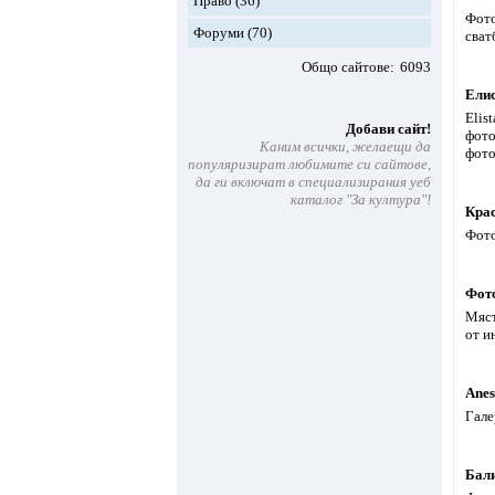
Право
(36)
Фото
Форуми
(70)
сват
Общо сайтове
6093
Ели
Elis
Добави сайт!
фото
Каним всички, желаещи да
фото
популяризират любимите си сайтове,
да ги включат в специализирания уеб
каталог "За култура"!
Кра
Фото
Фот
Мяст
от и
Anes
Гале
Бали