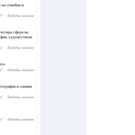
 на семейни и
E
"
Подобни сайтове
 четири сфери на
афия, художествена
а
"
Подобни сайтове
его.
а
"
Подобни сайтове
отография и снимки
а
"
Подобни сайтове
y
"
Подобни сайтове