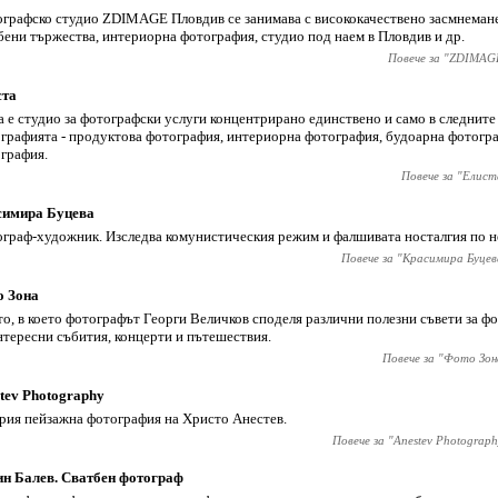
графско студио ZDIMAGE Пловдив се занимава с висококачествено засмнемане
бени тържества, интериорна фотография, студио под наем в Пловдив и др.
Повече за "
ZDIMAG
ста
ta е студио за фотографски услуги концентрирано единствено и само в следните
графията - продуктова фотография, интериорна фотография, будоарна фотогр
графия.
Повече за "
Елист
симира Буцева
граф-художник. Изследва комунистическия режим и фалшивата носталгия по н
Повече за "
Красимира Буцев
о Зона
о, в което фотографът Георги Величков споделя различни полезни съвети за ф
нтересни събития, концерти и пътешествия.
Повече за "
Фото Зон
tev Photography
рия пейзажна фотография на Христо Анестев.
Повече за "
Anestev Photograph
н Балев. Сватбен фотограф