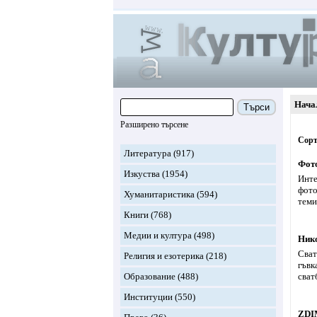
Нача
Търси
Разширено търсене
Сорт
Литература
(917)
Фото
Изкуства
(1954)
Инте
фото
Хуманитаристика
(594)
теми
Книги
(768)
Медии и култура
(498)
Нико
Сват
Религия и езотерика
(218)
гъвк
Образование
(488)
сват
Институции
(550)
ZDI