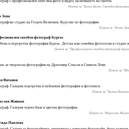
граф с професионален опит във фото и видео заснемането на сватби.
Повече за "
Балин Балев. Сватбен фотогра
о Зона
графско студио на Георги Величков. Курсове по фотография
Повече за "
Фото Зон
есионален сватбен фотограф Бургас
бена и портретна фотография Бургас. Детска или семейна фотосесия в студио и
Повече за "
Професионален сватбен фотограф Бурга
ио за творческа фотография на Драгомир Спасов и Симеон Леви.
Повече за "
Bli
ан Витанов
граф. Галерия портретна и пейзажна фотография и фотописи.
Повече за "
Витан Витано
ослав Живков
граф. Галерия черно-бяла и цветна фотография.
Повече за "
Мирослав Живко
ежда Павлова
граф. Статии за фотографията, интервюта с известни фотографи, фото галерия.