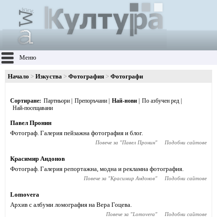
Меню
Начало
Изкуства
Фотография
Фотографи
Сортиране
Партньори
Препоръчани
Най-нови
По азбучен ред
Най-посещавани
Павел Пронин
Фотограф. Галерия пейзажна фотография и блог.
Повече за "
Павел Пронин
"
Подобни сайтове
Красимир Андонов
Фотограф. Галерия репортажна, модна и рекламна фотография.
Повече за "
Красимир Андонов
"
Подобни сайтове
Lomovera
Архив с албуми ломография на Вера Гоцева.
Повече за "
Lomovera
"
Подобни сайтове