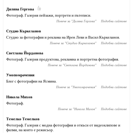
Диляна Гергова
Фотограф. Галерия пейзажи, портрети и пътеписи.
Повече за "
Диляна Гергова
"
Подобни сайтове
Студио Къркеланов
Студио за фотография и реклама на Ирен Леви и Васил Къркеланов.
Повече за "
Студио Къркеланов
"
Подобни сайтове
Светлана Йорданова
Фотограф. Галерия продуктова, рекламна и портретна фотография.
Повече за "
Светлана Йорданова
"
Подобни сайтове
Умопомрачения
Блог с фотографии на Ясмина.
Повече за "
Умопомрачения
"
Подобни сайтове
Никола Михов
Фотограф.
Повече за "
Никола Михов
"
Подобни сайтове
Темелко Темелков
Фотограф. Галерия с модна фотография и откъси от видеоклипове и
филми, на които е режисьор.