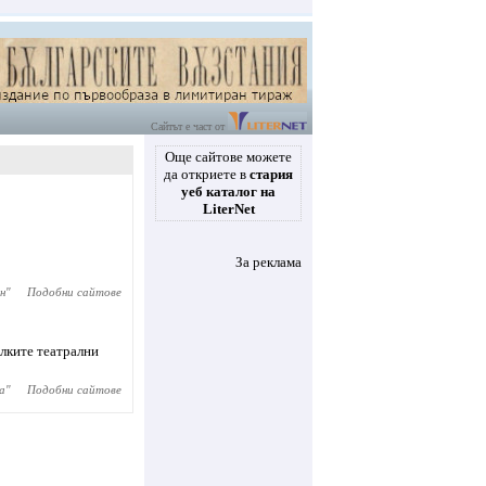
Сайтът е част от
Още сайтове можете
да откриете в
стария
уеб каталог на
LiterNet
За реклама
н
"
Подобни сайтове
лките театрални
а
"
Подобни сайтове