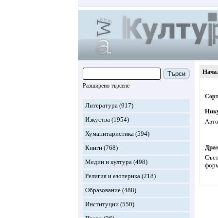
Нача
Търси
Разширено търсене
Сорт
Литература
(917)
Ник
Изкуства
(1954)
Авто
Хуманитаристика
(594)
Драм
Книги
(768)
Съст
Медии и култура
(498)
форм
Религия и езотерика
(218)
Образование
(488)
Институции
(550)