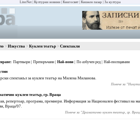
LiterNet
Културни новини
Книгосвят
Книжен пазар
За култура
ло
Изкуства
Куклен театър
Спектакли
иране
Партньори
Препоръчани
Най-нови
По азбучен ред
Най-посещавани
утин
рски спектакъл за куклен театър на Милена Миланова.
Повече за "
Никути
атично куклен театър, гр. Враца
ав, репертоар, програма, премиери. Информация за Национален фестивал на ма
и, Враца'07.
Повече за "
Драматично куклен театър, гр. Врац