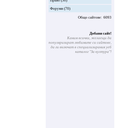
Право
(36)
Форуми
(70)
Общо сайтове
6093
Добави сайт!
Каним всички, желаещи да
популяризират любимите си сайтове,
да ги включат в специализирания уеб
каталог "За култура"!