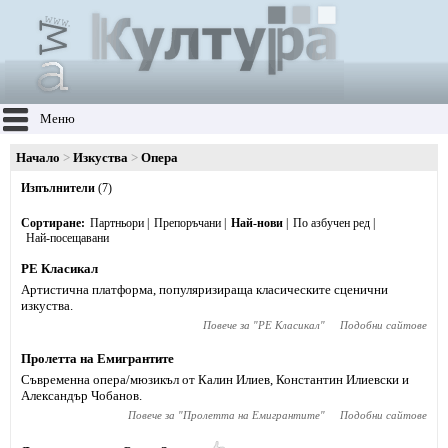
Меню
Начало
Изкуства
Опера
Изпълнители
(7)
Сортиране
Партньори
Препоръчани
Най-нови
По азбучен ред
Най-посещавани
РE Класикал
Артистична платформа, популяризираща класическите сценични
изкуства.
Повече за "
РE Класикал
"
Подобни сайтове
Пролетта на Емигрантите
Съвременна опера/мюзикъл от Калин Илиев, Константин Илиевски и
Александър Чобанов.
Повече за "
Пролетта на Емигрантите
"
Подобни сайтове