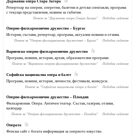
Държавна опера Стара Загора
Репертоар на оперни, оперетни, балетни и детски спектакли, програма
с текущи представления, новини за събития.
Повече за "
Държавна опера Стара Загора
"
Подобни сайтове
Оперно-филхармонично дружество – Бургас
История, състави, репертоар, програма, актуални новини и отзиви.
Повече за "
Оперно-филхармонично дружество – Бургас
"
Подобни сайтове
Варненско оперно-филхармонично дружество
Програма, новини, история, архив, образователни програми.
Повече за "
Варненско оперно-филхармонично дружество
"
Подобни сайтове
Софийска национална опера и балет
Програма, новини, история, личности, фестивали, конкурси.
Повече за "
Софийска национална опера и балет
"
Подобни сайтове
Оперно-филхармонично дружество – Пловдив
Филхармония. Опера. Античен театър. Състав, галерия, отзиви,
календар.
Повече за "
Оперно-филхармонично дружество – Пловдив
"
Подобни сайтове
Операта
Фенски сайт с богата информация за оперното изкуство.