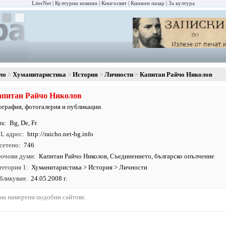
LiterNet
Културни новини
Книгосвят
Книжен пазар
За култура
ло
Хуманитаристика
История
Личности
Капитан Райчо Николов
апитан Райчо Николов
ография, фотогалерия и публикации.
ик
Bg
,
De
,
Fr
L адрес
http:/
/
raicho.
net-bg.
info
сетено
746
ючови думи
Капитан Райчо Николов, Съединението, българско опълчение
тегория 1
Хуманитаристика
>
История
>
Личности
бликуван
24.05.2008 г.
ма намерени подобни сайтове.