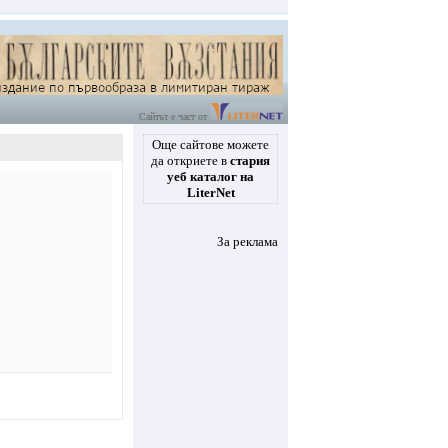
Сайтът е част от
Още сайтове можете
да откриете в
стария
уеб каталог на
LiterNet
За реклама