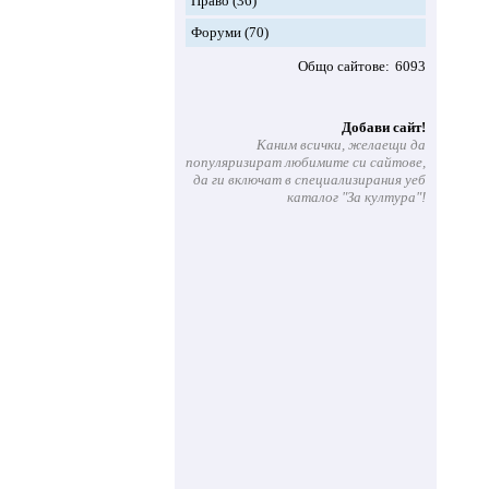
Право
(36)
Форуми
(70)
Общо сайтове
6093
Добави сайт!
Каним всички, желаещи да
популяризират любимите си сайтове,
да ги включат в специализирания уеб
каталог "За култура"!