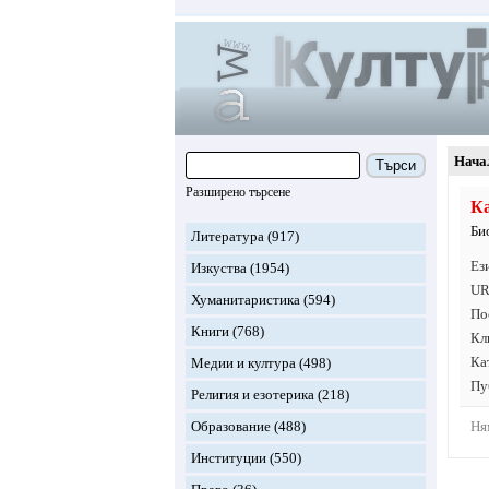
Нача
Търси
Разширено търсене
К
Би
Литература
(917)
Ез
Изкуства
(1954)
UR
Хуманитаристика
(594)
По
Книги
(768)
Кл
Ка
Медии и култура
(498)
Пу
Религия и езотерика
(218)
Образование
(488)
Ня
Институции
(550)