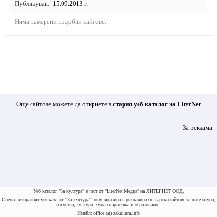
Публикуван
15.09.2013 г.
Няма намерени подобни сайтове.
Още сайтове можете да откриете в
стария уеб каталог на LiterNet
За реклама
Уеб каталог "За култура" е част от "LiterNet Медиа" на ЛИТЕРНЕТ ООД.
Специализираният уеб каталог "За култура" популяризира и рекламира български сайтове за литература,
изкуства, култура, хуманитаристика и образование.
Имейл: office (at) zakultura.info