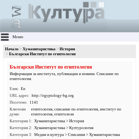
Меню
Начало
Хуманитаристика
История
Български Институт по египтология
Български Институт по египтология
Информация за института, публикации и новини. Списание по
египтология.
Език
En
URL адрес
http:/
/
egyptology-bg.
org
Посетено
1141
Ключови
египтология
, списание по египтология, институт по
думи
египтология, египтолози
Категория 1
Хуманитаристика
>
История
Категория 2
Хуманитаристика
>
Културология
Категория 3
Медии и култура
>
Списания
>
Хуманитаристика