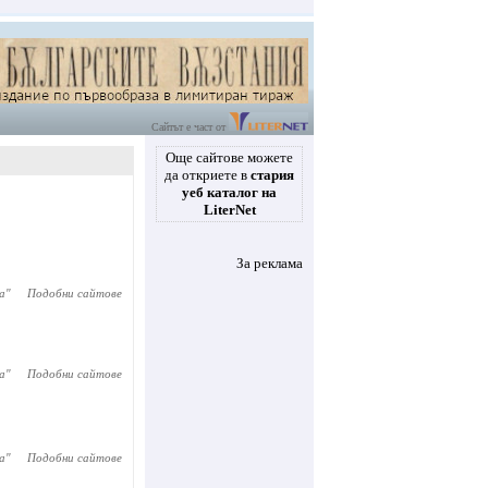
Сайтът е част от
Още сайтове можете
да откриете в
стария
уеб каталог на
LiterNet
За реклама
а
"
Подобни сайтове
a
"
Подобни сайтове
ia
"
Подобни сайтове