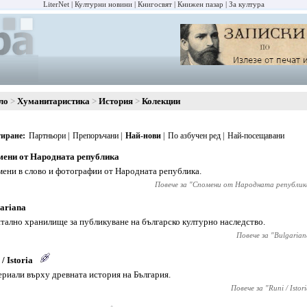
LiterNet
Културни новини
Книгосвят
Книжен пазар
За култура
ло
Хуманитаристика
История
Колекции
иране
Партньори
Препоръчани
Най-нови
По азбучен ред
Най-посещавани
ени от Народната република
ени в слово и фотографии от Народната република.
Повече за "
Спомени от Народната републик
ariana
тално хранилище за публикуване на българско културно наследство.
Повече за "
Bulgarian
/ Istoria
риали върху древната история на България.
Повече за "
Runi / Istor