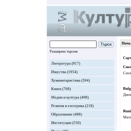
Нача
Търси
Разширено търсене
Сорт
Литература
(917)
Спом
Изкуства
(1954)
Спом
Хуманитаристика
(594)
Bulg
Книги
(768)
Диги
Медии и култура
(498)
Религия и езотерика
(218)
Runi 
Образование
(488)
Мате
Институции
(550)