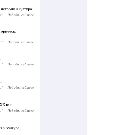
 история и култура.
в
"
Подобни сайтове
торическо
а
"
Подобни сайтове
.
a
"
Подобни сайтове
г.
а
"
Подобни сайтове
XX век.
и
"
Подобни сайтове
т и култура,