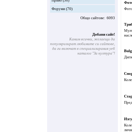
Право
(36)
Фото
Форуми
(70)
Фото
Общо сайтове
6093
Триб
Мулт
Добави сайт!
насл
Каним всички, желаещи да
популяризират любимите си сайтове,
да ги включат в специализирания уеб
Bulg
каталог "За култура"!
Диги
Спор
Коле
Стар
Пред
Изг
Коле
личн