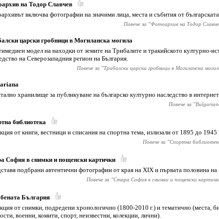
архив на Тодор Славчев
архивът включва фотографии на значими лица, места и събития от българската
Повече за "
Фотоархив на Тодор Славче
алски царски гробници в Могиланска могила
имедиен модел на находки от земите на Трибалите и тракийското културно-ис
едство на Северозападния регион на България.
Повече за "
Трибалски царски гробници в Могиланска могил
ariana
тално хранилище за публикуване на българско културно наследство в интернет
Повече за "
Bulgarian
тна библиотека
кция от книги, вестници и списания на спортна тема, излизали от 1895 до 1945 
Повече за "
Спортна библиотек
а София в снимки и пощенски картички
ставя подбрани автентични фотографии от края на XIX и първата половина на 
Повече за "
Стара София в снимки и пощенски картичк
убената България
кция от снимки, подредени хронологично (1800-2010 г.) и тематично (места, би
ости, военни, комити, спорт, неизвестни, колекции, лични).