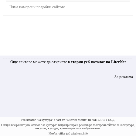
Няма намерени подобни сайтове.
Още сайтове можете да откриете в
стария уеб каталог на LiterNet
За реклама
Уеб каталог "За култура" е част от "LiterNet Медиа" на ЛИТЕРНЕТ ООД.
Специализираният уеб каталог "За култура" популяризира и рекламира български сайтове за литература,
изкуства, култура, хуманитаристика и образование.
Имейл: office (at) zakultura.info