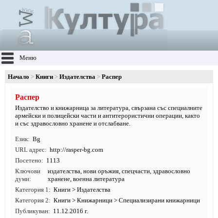
Меню
Начало
Книги
Издателства
Распер
Распер
Издателство и книжарница за литература, свързана със специалните
армейски и полицейски части и антитерористични операции, както
и със здравословно хранене и отслабване.
Език
Bg
URL адрес
http:/
/
rasper-bg.
com
Посетено
1113
Ключови
издателства
, нови оръжия, спецчасти, здравословно
думи
хранене, военна литература
Категория 1
Книги
>
Издателства
Категория 2
Книги
>
Книжарници
>
Специализирани книжарници
Публикуван
11.12.2016 г.