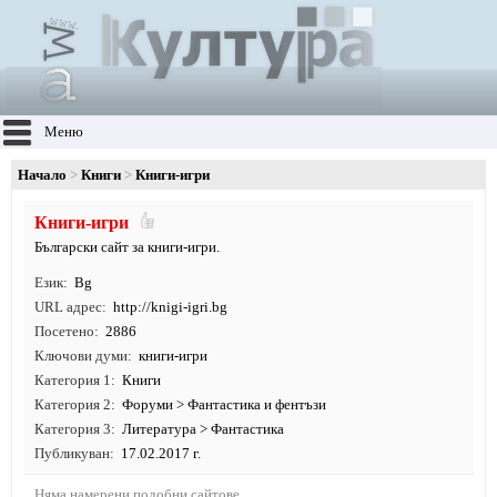
Меню
Начало
Книги
Книги-игри
Книги-игри
Български сайт за книги-игри.
Език
Bg
URL адрес
http:/
/
knigi-igri.
bg
Посетено
2886
Ключови думи
книги-игри
Категория 1
Книги
Категория 2
Форуми
>
Фантастика и фентъзи
Категория 3
Литература
>
Фантастика
Публикуван
17.02.2017 г.
Няма намерени подобни сайтове.