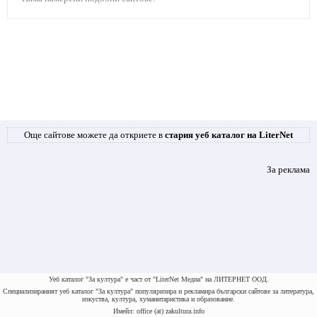
Още сайтове можете да откриете в
стария уеб каталог на LiterNet
За реклама
Уеб каталог "За култура" е част от "LiterNet Медиа" на ЛИТЕРНЕТ ООД.
Специализираният уеб каталог "За култура" популяризира и рекламира български сайтове за литература,
изкуства, култура, хуманитаристика и образование.
Имейл: office (at) zakultura.info