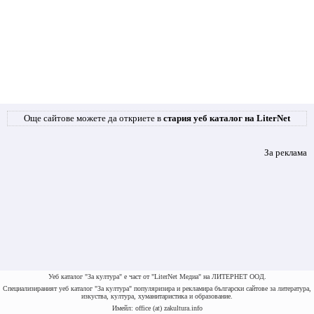
Още сайтове можете да откриете в
стария уеб каталог на LiterNet
За реклама
Уеб каталог "За култура" е част от "LiterNet Медиа" на ЛИТЕРНЕТ ООД.
Специализираният уеб каталог "За култура" популяризира и рекламира български сайтове за литература,
изкуства, култура, хуманитаристика и образование.
Имейл: office (at) zakultura.info