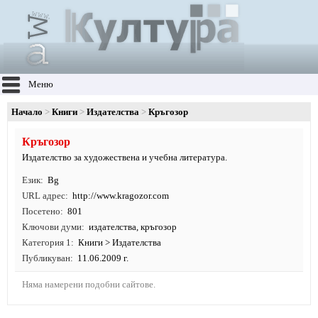
Меню
Начало
Книги
Издателства
Кръгозор
Кръгозор
Издателство за художествена и учебна литература.
Език
Bg
URL адрес
http:/
/
www.
kragozor.
com
Посетено
801
Ключови думи
издателства
, кръгозор
Категория 1
Книги
>
Издателства
Публикуван
11.06.2009 г.
Няма намерени подобни сайтове.