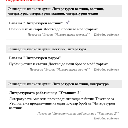
Съвпадащи ключови думи
Литературен вестник
,
вестник
,
литература
,
литературни издания
,
литературни медии
Блог на "Литературен вестник"
Новини и коментари. Достъп до броевете в pdf-формат.
Повече за "
Блог на "Литературен вестник"
"
Подобни сайтове
Съвпадащи ключови думи
вестник
,
литература
Блог на "Литературен форум"
Публицистика и статии. Достъп до нови броеве в pdf-формат.
Повече за "
Блог на "Литературен форум"
"
Подобни сайтове
Съвпадащи ключови думи
Литературен вестник
,
литература
Литературната работилница "Утопията 2"
Литературата, мислена през продължаващи събития. Текстове за
Утопията - в продължение на един по-стар брой на "Литературен
вестник".
Повече за "
Литературната работилница "Утопията 2"
"
Подобни сайтове