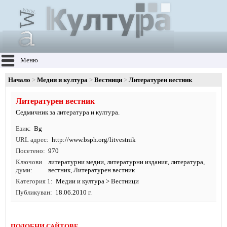
Меню
Начало
Медии и култура
Вестници
Литературен вестник
Литературен вестник
Седмичник за литература и култура.
Език
Bg
URL адрес
http:/
/
www.
bsph.
org/
litvestnik
Посетено
970
Ключови
литературни медии
,
литературни издания
,
литература
,
думи
вестник
,
Литературен вестник
Категория 1
Медии и култура
>
Вестници
Публикуван
18.06.2010 г.
ПОДОБНИ САЙТОВЕ