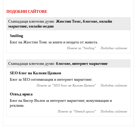
ПОДОБНИ САЙТОВЕ
Съвпадащи ключови думи
Жюстин Томс
,
блогове
,
онлайн
маркетинг
,
онлайн медии
Smiling
Блог на Жюстин Томс за книги и нещата от живота.
Повече за "
Smiling
"
Подобни сайтове
Съвпадащи ключови думи
блогове
,
интернет маркетинг
SEO блог на Калоян Цанков
Блог за SEO оптимизация и интернет маркетинг.
Повече за "
SEO блог на Калоян Цанков
"
Подобни сайтове
Отвъд ириса
Блог на Бисер Вълов за интернет маркетинг, комуникации и
реклама.
Повече за "
Отвъд ириса
"
Подобни сайтове