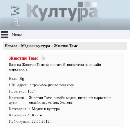
Меню
Начало
Медии и култура
Жюстин Томс
Жюстин Томс
Блог на Жюстин Томс за книгите й, посветени на онлайн
маркетинга.
Език
Bg
URL адрес
http:/
/
www.
justinetoms.
com
Посетено
1604
Ключови
Жюстин Томс
,
онлайн медии
,
интернет маркетинг
,
думи
онлайн маркетинг
,
блогове
Категория 1
Медии и култура
Категория 2
Книги
Публикуван
22.05.2012 г.