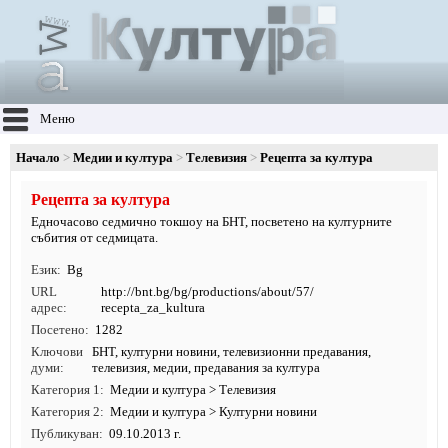
Меню
Начало
Медии и култура
Телевизия
Рецепта за култура
Рецепта за култура
Едночасово седмично токшоу на БНТ, посветено на културните
събития от седмицата.
Език
Bg
URL
http:/
/
bnt.
bg/
bg/
productions/
about/
57/
адрес
recepta_za_kultura
Посетено
1282
Ключови
БНТ
,
културни новини
,
телевизионни предавания
,
думи
телевизия
,
медии
, предавания за култура
Категория 1
Медии и култура
>
Телевизия
Категория 2
Медии и култура
>
Културни новини
Публикуван
09.10.2013 г.