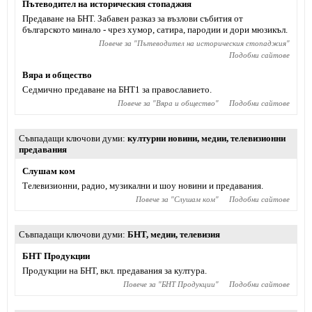
Пътеводител на историческия стопаджия
Предаване на БНТ. Забавен разказ за възлови събития от
българското минало - чрез хумор, сатира, пародии и дори мюзикъл.
Повече за "
Пътеводител на историческия стопаджия
"
Подобни сайтове
Вяра и общество
Седмично предаване на БНТ1 за православието.
Повече за "
Вяра и общество
"
Подобни сайтове
Съвпадащи ключови думи
културни новини
,
медии
,
телевизионни
предавания
Слушам ком
Телевизионни, радио, музикални и шоу новини и предавания.
Повече за "
Слушам ком
"
Подобни сайтове
Съвпадащи ключови думи
БНТ
,
медии
,
телевизия
БНТ Продукции
Продукции на БНТ, вкл. предавания за култура.
Повече за "
БНТ Продукции
"
Подобни сайтове