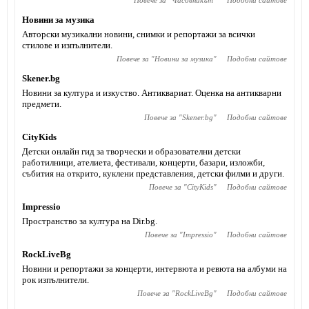
Повече за "
Часовникът
"
Подобни сайтове
Новини за музика
Авторски музикални новини, снимки и репортажи за всички
стилове и изпълнители.
Повече за "
Новини за музика
"
Подобни сайтове
Skener.bg
Новини за култура и изкуство. Антиквариат. Оценка на антикварни
предмети.
Повече за "
Skener.bg
"
Подобни сайтове
CityKids
Детски онлайн гид за творчески и образователни детски
работилници, ателиета, фестивали, концерти, базари, изложби,
събития на открито, куклени представления, детски филми и други.
Повече за "
CityKids
"
Подобни сайтове
Impressio
Пространство за култура на Dir.bg.
Повече за "
Impressio
"
Подобни сайтове
RockLiveBg
Новини и репортажи за концерти, интервюта и ревюта на албуми на
рок изпълнители.
Повече за "
RockLiveBg
"
Подобни сайтове