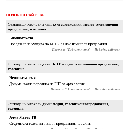
ПОДОБНИ САЙТОВЕ
Съвпадащи ключови думи
културни новини
,
медии
,
телевизионни
предавания
,
телевизия
Библиотеката
Предаване за култура по БНТ. Архив с изминали предавания.
Повече за "
Библиотеката
"
Подобни сайтове
Съвпадащи ключови думи
БНТ
,
медии
,
телевизионни предавания
,
телевизия
Непозната земя
Документална поредица на БНТ за археология.
Повече за "
Непозната земя
"
Подобни сайтове
Съвпадащи ключови думи
медии
,
телевизионни предавания
,
телевизия
Алма Матер ТВ
Студентска телевизия. Екип, предавания, проекти.