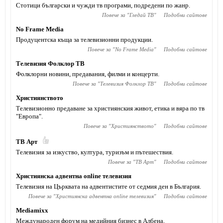
Стотици български и чужди тв програми, подредени по жанр.
Повече за "
Гледай ТВ
"
Подобни сайтове
No Frame Media
Продуцентска къща за телевизионни продукции.
Повече за "
No Frame Media
"
Подобни сайтове
Телевизия Фолклор ТВ
Фолклорни новини, предавания, филми и концерти.
Повече за "
Телевизия Фолклор ТВ
"
Подобни сайтове
Християнството
Телевизионно предаване за християнския живот, етика и вяра по тв
"Европа".
Повече за "
Християнството
"
Подобни сайтове
ТВ Арт
Телевизия за изкуство, култура, туризъм и пътешествия.
Повече за "
ТВ Арт
"
Подобни сайтове
Християнска адвентна online телевизия
Телевизия на Църквата на адвентистите от седмия ден в България.
Повече за "
Християнска адвентна online телевизия
"
Подобни сайтове
Mediamixx
Международен форум на медийния бизнес в Албена.