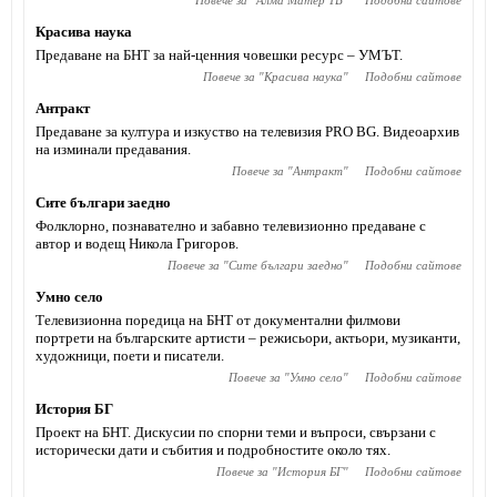
Повече за "
Алма Матер ТВ
"
Подобни сайтове
Красива наука
Предаване на БНТ за най-ценния човешки ресурс – УМЪТ.
Повече за "
Красива наука
"
Подобни сайтове
Антракт
Предаване за култура и изкуство на телевизия PRO BG. Видеоархив
на изминали предавания.
Повече за "
Антракт
"
Подобни сайтове
Сите българи заедно
Фолклорно, познавателно и забавно телевизионно предаване с
автор и водещ Никола Григоров.
Повече за "
Сите българи заедно
"
Подобни сайтове
Умно село
Телевизионна поредица на БНТ от документални филмови
портрети на българските артисти – режисьори, актьори, музиканти,
художници, поети и писатели.
Повече за "
Умно село
"
Подобни сайтове
История БГ
Проект на БНТ. Дискусии по спорни теми и въпроси, свързани с
исторически дати и събития и подробностите около тях.
Повече за "
История БГ
"
Подобни сайтове