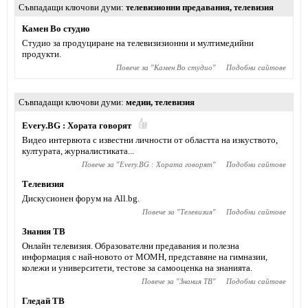
Съвпадащи ключови думи
телевизионни предавания
,
телевизия
Камен Во студио
Студио за продуциране на телевизизионни и мултимедийни
продукти.
Повече за "
Камен Во студио
"
Подобни сайтове
Съвпадащи ключови думи
медии
,
телевизия
Every.BG : Хората говорят
Видео интервюта с известни личности от областта на изкуството,
културата, журналистиката...
Повече за "
Every.BG : Хората говорят
"
Подобни сайтове
Телевизия
Дискусионен форум на All.bg.
Повече за "
Телевизия
"
Подобни сайтове
Знания ТВ
Онлайн телевизия. Образователни предавания и полезна
информация с най-новото от МОМН, представяне на гимназии,
колежи и университети, тестове за самооценка на знанията.
Повече за "
Знания ТВ
"
Подобни сайтове
Гледай ТВ