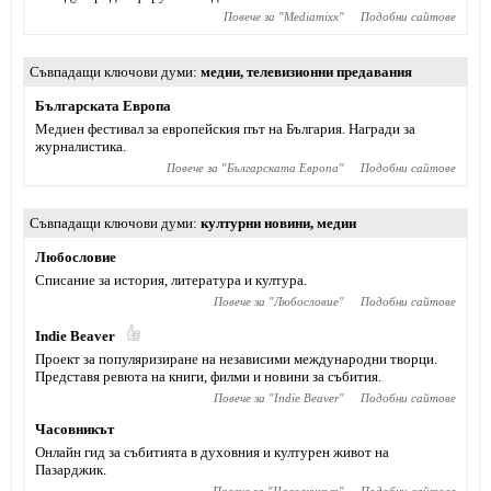
Повече за "
Mediamixx
"
Подобни сайтове
Съвпадащи ключови думи
медии
,
телевизионни предавания
Българската Европа
Медиен фестивал за европейския път на България. Награди за
журналистика.
Повече за "
Българската Европа
"
Подобни сайтове
Съвпадащи ключови думи
културни новини
,
медии
Любословие
Списание за история, литература и култура.
Повече за "
Любословие
"
Подобни сайтове
Indie Beaver
Проект за популяризиране на независими международни творци.
Представя ревюта на книги, филми и новини за събития.
Повече за "
Indie Beaver
"
Подобни сайтове
Часовникът
Онлайн гид за събитията в духовния и културен живот на
Пазарджик.