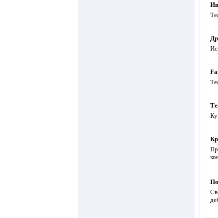
Ив
Те
Др
Ис
Fa
Те
Те
Ку
Кр
Пр
ко
По
Св
де