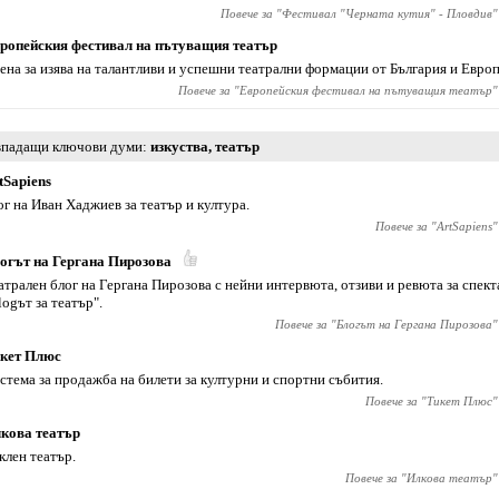
Повече за "
Фестивал "Черната кутия" - Пловдив
"
ропейския фестивал на пътуващия театър
ена за изява на талантливи и успешни театрални формации от България и Европа
Повече за "
Европейския фестивал на пътуващия театър
"
падащи ключови думи
изкуства
,
театър
tSapiens
ог на Иван Хаджиев за театър и култура.
Повече за "
ArtSapiens
"
огът на Гергана Пирозова
атрален блог на Гергана Пирозова с нейни интервюта, отзиви и ревюта за спек
logът за театър".
Повече за "
Блогът на Гергана Пирозова
"
кет Плюс
стема за продажба на билети за културни и спортни събития.
Повече за "
Тикет Плюс
"
кова театър
клен театър.
Повече за "
Илкова театър
"