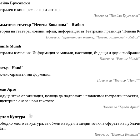
айло Брусовски
атрален и кино режисьор и актьор.
Повече за "
Ивайло Брусовски
"
аматичен театър "Невена Коканова" - Ямбол
тория на театъра, новини, афиш, информация за Театрални празници "Невена К
Повече за "
Драматичен театър "Невена Коканова" - Ямбол
"
mille Mundi
атрална компания. Информация за минали, настоящи, бъдещи и дори въобража
Повече за "
Famille Mundi
"
атър "Hand"
клено-драматична формация.
Повече за "
Театър "Hand"
"
еди Арте
одуцентска организация, целяща да подпомага независими театрални проекти, 
нцентрира около нови текстове.
Повече за "
Креди Арте
"
ртал Култура
ободно място за култура, за обмен на идеи и гледни точки в сферата на публич
бат.
Повече за "
Портал Култура
"