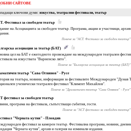
ОБНИ САЙТОВЕ
падащи ключови думи
изкуства
,
театрални фестивали
,
театър
Т. Фестивал за свободен театър
дание на Асоциацията за свободен театър. Програма, акции и участници, архив
дания.
Повече за "
АСТ. Фестивал за свободен театър
"
лгарска асоциация за театър (БАТ)
новна цел на БАТ е ежегодното провеждане на международен театрален фестив
стивала на изкуствата "Варненско лято".
Повече за "
Българска асоциация за театър (БАТ)
"
аматичен театър "Сава Огнянов" - Русе
тория на театъра, новини, информация за фестивалите Международен "Дунав Т
ционален ученически театрален фестивал "Климент Михайлов".
Повече за "
Драматичен театър "Сава Огнянов" - Русе
"
Т фестивал за свободен театър
вини, програма на фестивала, съпътстващи събития, гости.
Повече за "
АСТ фестивал за свободен театър
"
стивал "Черната кутия" - Пловдив
ждународен фестивал за камерен театър. Фестивална програма, новини, дневн
ндация "Черната кутия", архив и галерия на изминали издания.