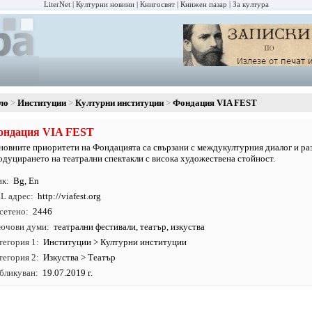
LiterNet
Културни новини
Книгосвят
Книжен пазар
За култура
ло
Институции
Културни институции
Фондация VIA FEST
ондация VIA FEST
новните приоритети на Фондацията са свързани с междукултурния диалог и ра
одуцирането на театрални спектакли с висока художествена стойност.
ик
Bg
,
En
L адрес
http:/
/
viafest.
org
сетено
2446
ючови думи
театрални фестивали
,
театър
,
изкуства
тегория 1
Институции
>
Културни институции
тегория 2
Изкуства
>
Театър
бликуван
19.07.2019 г.