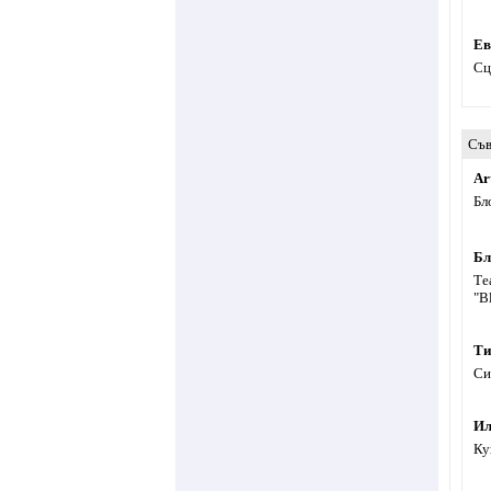
Ев
Сц
Съв
Ar
Бл
Бл
Те
"B
Ти
Си
Ил
Ку