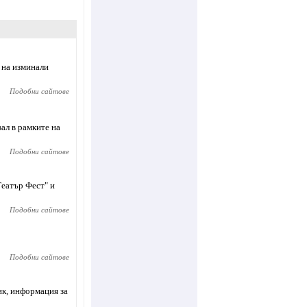
 на изминали
Подобни сайтове
ал в рамките на
Подобни сайтове
еатър Фест" и
Подобни сайтове
Подобни сайтове
ик, информация за