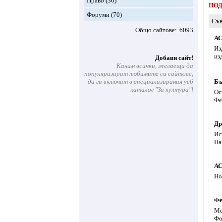
Право
(36)
ПОД
Форуми
(70)
Съв
Общо сайтове
6093
АС
Из
из
Добави сайт!
Каним всички, желаещи да
популяризират любимите си сайтове,
да ги включат в специализирания уеб
Бъ
каталог "За култура"!
Ос
Фе
Др
Ис
На
АС
Но
Фе
Ме
Фо