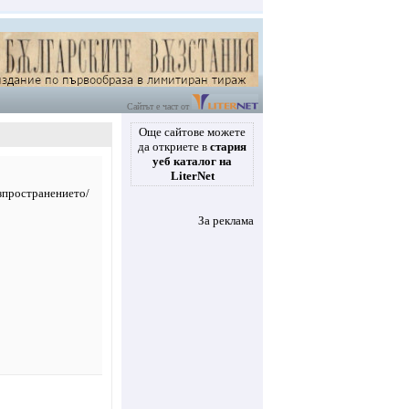
Сайтът е част от
Още сайтове можете
да откриете в
стария
уеб каталог на
LiterNet
зпространението/
За реклама