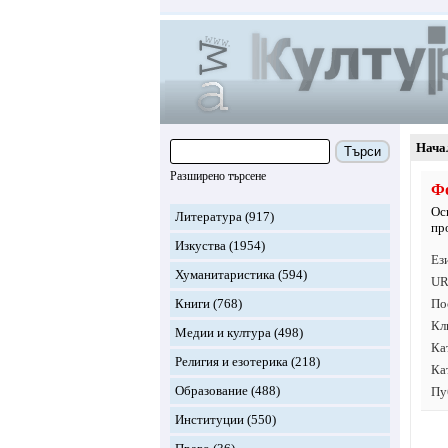
Нача
Търси
Разширено търсене
Ф
Ос
Литература
(917)
пр
Изкуства
(1954)
Ез
Хуманитаристика
(594)
UR
Книги
(768)
По
Кл
Медии и култура
(498)
Ка
Религия и езотерика
(218)
Ка
Образование
(488)
Пу
Институции
(550)