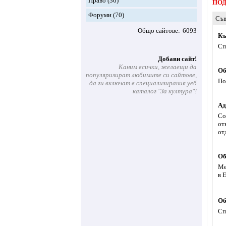
Право
(36)
ПОД
Форуми
(70)
Съв
Общо сайтове
6093
Къ
Сп
Добави сайт!
Каним всички, желаещи да
Об
популяризират любимите си сайтове,
По
да ги включат в специализирания уеб
каталог "За култура"!
Ад
Со
от
от
Об
Ме
в 
Об
Сп