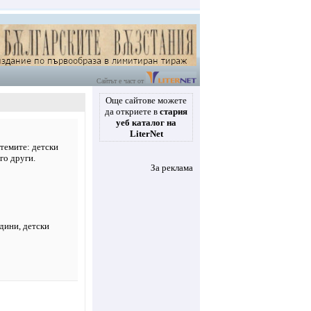
Сайтът е част от
Още сайтове можете
да откриете в
стария
уеб каталог на
LiterNet
темите: детски
го други.
За реклама
адини, детски