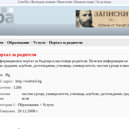
LiterNet
Културни новини
Книгосвят
Книжен пазар
За култура
ло
Образование
Услуги
Портал за родители
ртал за родители
формационен портал за бъдещи и настоящи родители. Полезна информация по 
ли, градини, клубове, детегледачки, училища, университети, частни уроци и мно
ик
Bg
L адрес
http:/
/
roditeli.
bg
сетено
1266
ючови
частни уроци
,
университети
,
училища
,
клубове
, детегледачки, гр
ми
ясли
тегория 1
Образование
>
Услуги
бликуван
29.12.2008 г.