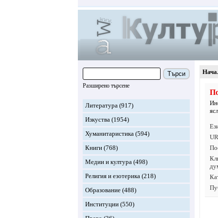
Нача
Търси
Разширено търсене
По
Ин
Литература
(917)
яс
Изкуства
(1954)
Ез
Хуманитаристика
(594)
UR
Книги
(768)
По
Кл
Медии и култура
(498)
ду
Религия и езотерика
(218)
Ка
Пу
Образование
(488)
Институции
(550)