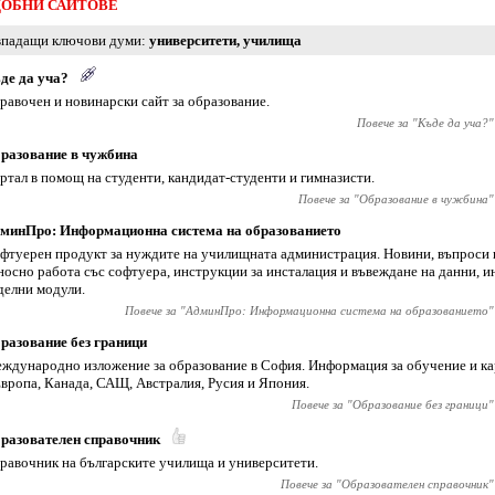
ОБНИ САЙТОВЕ
падащи ключови думи
университети
,
училища
де да уча?
равочен и новинарски сайт за образование.
Повече за "
Къде да уча?
"
разование в чужбина
ртал в помощ на студенти, кандидат-студенти и гимназисти.
Повече за "
Образование в чужбина
"
минПро: Информационна система на образованието
фтуерен продукт за нуждите на училищната администрация. Новини, въпроси 
носно работа със софтуера, инструкции за инсталация и въвеждане на данни, 
делни модули.
Повече за "
АдминПро: Информационна система на образованието
"
разование без граници
ждународно изложение за образование в София. Информация за обучение и ка
Европа, Канада, САЩ, Австралия, Русия и Япония.
Повече за "
Образование без граници
"
разователен справочник
равочник на българските училища и университети.
Повече за "
Образователен справочник
"