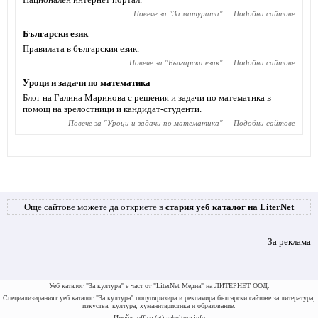
Повече за "
За матурата
"
Подобни сайтове
Български език
Правилата в българския език.
Повече за "
Български език
"
Подобни сайтове
Уроци и задачи по математика
Блог на Галина Маринова с решения и задачи по математика в
помощ на зрелостници и кандидат-студенти.
Повече за "
Уроци и задачи по математика
"
Подобни сайтове
Още сайтове можете да откриете в
стария уеб каталог на LiterNet
За реклама
Уеб каталог "За култура" е част от "LiterNet Медиа" на ЛИТЕРНЕТ ООД.
Специализираният уеб каталог "За култура" популяризира и рекламира български сайтове за литература,
изкуства, култура, хуманитаристика и образование.
Имейл: office (at) zakultura.info