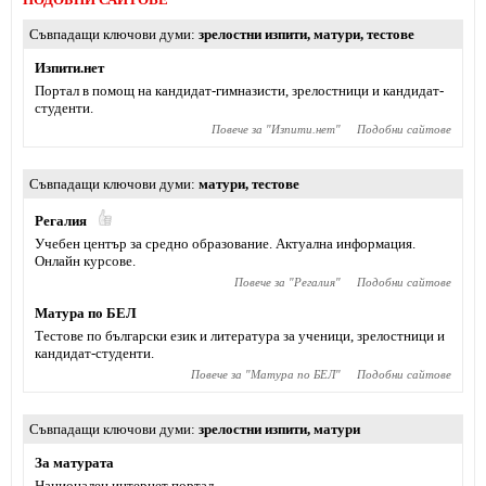
Съвпадащи ключови думи
зрелостни изпити
,
матури
,
тестове
Изпити.нет
Портал в помощ на кандидат-гимназисти, зрелостници и кандидат-
студенти.
Повече за "
Изпити.нет
"
Подобни сайтове
Съвпадащи ключови думи
матури
,
тестове
Регалия
Учебен център за средно образование. Актуална информация.
Онлайн курсове.
Повече за "
Регалия
"
Подобни сайтове
Матура по БЕЛ
Тестове по български език и литература за ученици, зрелостници и
кандидат-студенти.
Повече за "
Матура по БЕЛ
"
Подобни сайтове
Съвпадащи ключови думи
зрелостни изпити
,
матури
За матурата
Национален интернет портал.