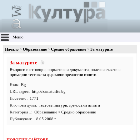
Меню
Начало
Образование
Средно образовние
За матурите
За матурите
Въпроси и отговори, нормативни документи, полезни съвети и
примерни тестове за държавни зрелостни изпити.
Език
Bg
URL адрес
http:/
/
zamaturite.
bg
Посетено
1771
Ключови думи
тестове
,
матури
,
зрелостни изпити
Категория 1
Образование
>
Средно образовние
Публикуван
18.05.2008 г.
ПОДОБНИ САЙТОВЕ