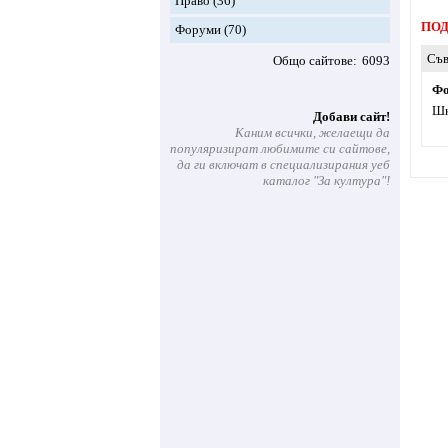
Право
(36)
ПОД
Форуми
(70)
Съв
Общо сайтове
6093
Фо
Шк
Добави сайт!
Каним всички, желаещи да
популяризират любимите си сайтове,
да ги включат в специализирания уеб
каталог "За култура"!