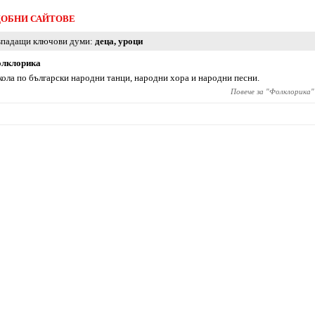
ОБНИ САЙТОВЕ
падащи ключови думи
деца
,
уроци
лклорика
ола по български народни танци, народни хора и народни песни.
Повече за "
Фолклорика
"