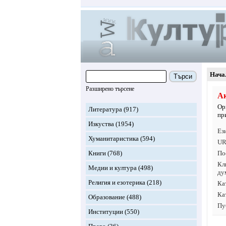
Нача
Търси
Разширено търсене
Ак
Ор
Литература
(917)
пр
Изкуства
(1954)
Ез
Хуманитаристика
(594)
UR
Книги
(768)
По
Кл
Медии и култура
(498)
ду
Религия и езотерика
(218)
Ка
Ка
Образование
(488)
Пу
Институции
(550)