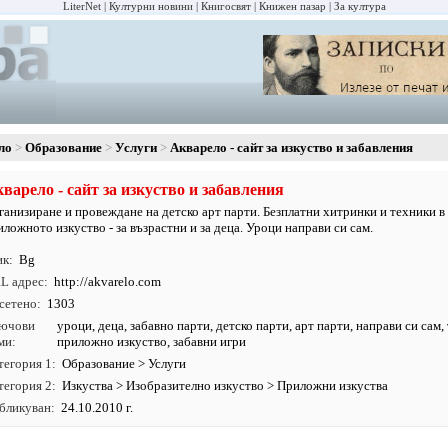
LiterNet
Културни новини
Книгосвят
Книжен пазар
За култура
ло
Образование
Услуги
Акварело - сайт за изкуство и забавления
варело - сайт за изкуство и забавления
ганизиране и провеждане на детско арт парти. Безплатни хитринки и техники в
иложното изкуство - за възрастни и за деца. Уроци направи си сам.
ик
Bg
L адрес
http:/
/
akvarelo.
com
сетено
1303
ючови
уроци
,
деца
, забавно парти, детско парти, арт парти, направи си сам,
ми
приложно изкуство, забавни игри
тегория 1
Образование
>
Услуги
тегория 2
Изкуства
>
Изобразително изкуство
>
Приложни изкуства
бликуван
24.10.2010 г.