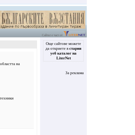
Сайтът е част от
Още сайтове можете
да откриете в
стария
уеб каталог на
LiterNet
 областта на
За реклама
 техники