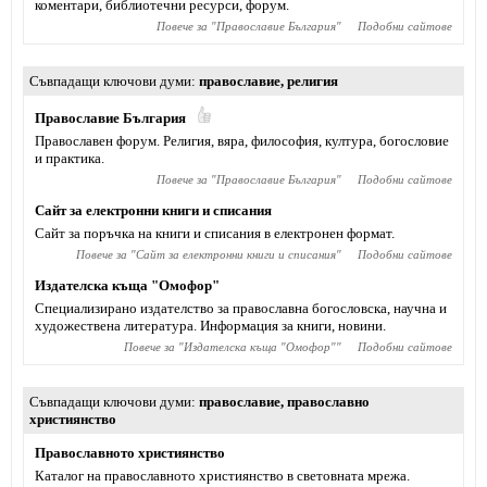
коментари, библиотечни ресурси, форум.
Повече за "
Православие България
"
Подобни сайтове
Съвпадащи ключови думи
православие
,
религия
Православие България
Православен форум. Религия, вяра, философия, култура, богословие
и практика.
Повече за "
Православие България
"
Подобни сайтове
Сайт за електронни книги и списания
Сайт за поръчка на книги и списания в електронен формат.
Повече за "
Сайт за електронни книги и списания
"
Подобни сайтове
Издателска къща "Омофор"
Специализирано издателство за православна богословска, научна и
художествена литература. Информация за книги, новини.
Повече за "
Издателска къща "Омофор"
"
Подобни сайтове
Съвпадащи ключови думи
православие
,
православно
християнство
Православното християнство
Каталог на православното християнство в световната мрежа.