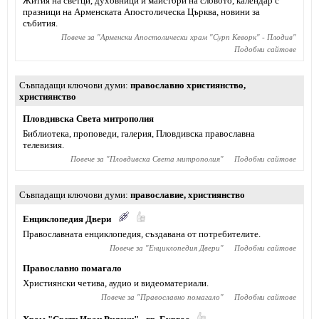
Жития на светци, духовници и майстори на словото, календар с
празници на Арменската Апостолическа Църква, новини за
събития.
Повече за "
Арменски Апостолически храм "Сурп Кеворк" - Плодив
"
Подобни сайтове
Съвпадащи ключови думи
православно християнство
,
християнство
Пловдивска Света митрополия
Библиотека, проповеди, галерия, Пловдивска православна
телевизия.
Повече за "
Пловдивска Света митрополия
"
Подобни сайтове
Съвпадащи ключови думи
православие
,
християнство
Енциклопедия Двери
Православната енциклопедия, създавана от потребителите.
Повече за "
Енциклопедия Двери
"
Подобни сайтове
Православно помагало
Християнски четива, аудио и видеоматериали.
Повече за "
Православно помагало
"
Подобни сайтове