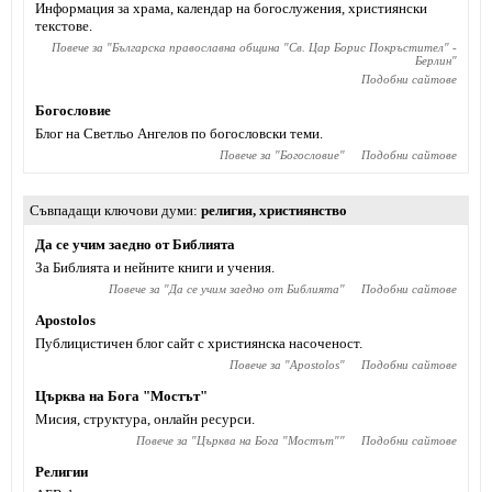
Информация за храма, календар на богослужения, християнски
текстове.
Повече за "
Българска православна община "Св. Цар Борис Покръстител" -
Берлин
"
Подобни сайтове
Богословие
Блог на Светльо Ангелов по богословски теми.
Повече за "
Богословие
"
Подобни сайтове
Съвпадащи ключови думи
религия
,
християнство
Да се учим заедно от Библията
За Библията и нейните книги и учения.
Повече за "
Да се учим заедно от Библията
"
Подобни сайтове
Apostolos
Публицистичен блог сайт с християнска насоченост.
Повече за "
Apostolos
"
Подобни сайтове
Църква на Бога "Мостът"
Мисия, структура, онлайн ресурси.
Повече за "
Църква на Бога "Мостът"
"
Подобни сайтове
Религии