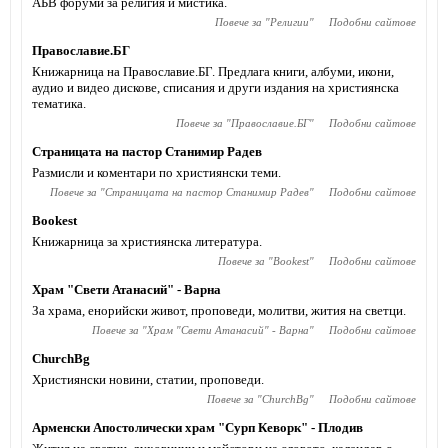
АБВ форуми за религия и мистика.
Повече за "
Религии
"
Подобни сайтове
Православие.БГ
Книжарница на Православие.БГ. Предлага книги, албуми, икони,
аудио и видео дискове, списания и други издания на християнска
тематика.
Повече за "
Православие.БГ
"
Подобни сайтове
Страницата на пастор Станимир Радев
Размисли и коментари по християнски теми.
Повече за "
Страницата на пастор Станимир Радев
"
Подобни сайтове
Bookest
Книжарница за християнска литература.
Повече за "
Bookest
"
Подобни сайтове
Храм "Свети Атанасий" - Варна
За храма, енорийски живот, проповеди, молитви, жития на светци.
Повече за "
Храм "Свети Атанасий" - Варна
"
Подобни сайтове
ChurchBg
Християнски новини, статии, проповеди.
Повече за "
ChurchBg
"
Подобни сайтове
Арменски Апостолически храм "Сурп Кеворк" - Плодив