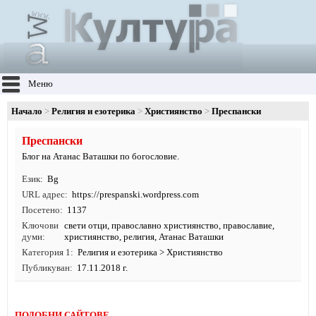
Меню
Начало
Религия и езотерика
Християнство
Преспански
Преспански
Блог на Атанас Ваташки по богословие.
Език
Bg
URL адрес
https:/
/
prespanski.
wordpress.
com
Посетено
1137
Ключови
свети отци
,
православно християнство
,
православие
,
думи
християнство
,
религия
, Атанас Ваташки
Категория 1
Религия и езотерика
>
Християнство
Публикуван
17.11.2018 г.
ПОДОБНИ САЙТОВЕ