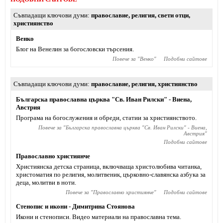
Съвпадащи ключови думи
православие
,
религия
,
свети отци
,
християнство
Венко
Блог на Венелин за богословски търсения.
Повече за "
Венко
"
Подобни сайтове
Съвпадащи ключови думи
православие
,
религия
,
християнство
Българска православна църква "Св. Иван Рилски" - Виена,
Австрия
Програма на богослужения и обреди, статии за християнството.
Повече за "
Българска православна църква "Св. Иван Рилски" - Виена,
Австрия
"
Подобни сайтове
Православно християнче
Християнска детска страница, включваща христолюбива читанка,
христоматия по религия, молитвеник, църковно-славянска азбука за
деца, молитви в ноти.
Повече за "
Православно християнче
"
Подобни сайтове
Стенопис и икони - Димитрина Стоянова
Икони и стенописи. Видео материали на православна тема.