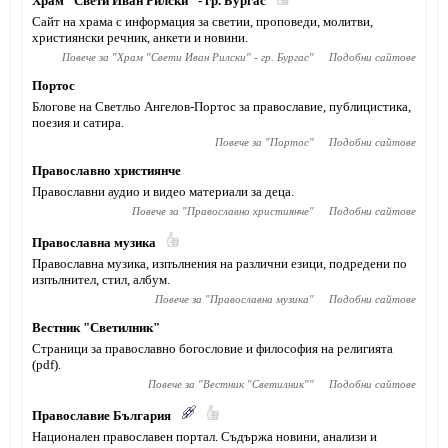
Храм "Свети Иван Рилски" - гр. Бургас
Сайт на храма с информация за светии, проповеди, молитви,
християнски речник, анкети и новини.
Повече за "
Храм "Свети Иван Рилски" - гр. Бургас
"
Подобни сайтове
Портос
Блогове на Светльо Ангелов-Портос за православие, публицистика,
поезия и сатира.
Повече за "
Портос
"
Подобни сайтове
Православно християнче
Православни аудио и видео материали за деца.
Повече за "
Православно християнче
"
Подобни сайтове
Православна музика
Православна музика, изпълнения на различни езици, подредени по
изпълнител, стил, албум.
Повече за "
Православна музика
"
Подобни сайтове
Вестник "Светилник"
Страници за православно богословие и философия на религията
(pdf).
Повече за "
Вестник "Светилник"
"
Подобни сайтове
Православие България
Национален православен портал. Съдържа новини, анализи и