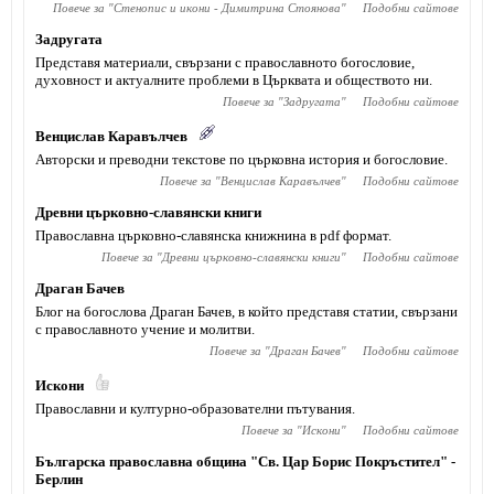
Повече за "
Стенопис и икони - Димитрина Стоянова
"
Подобни сайтове
Задругата
Представя материали, свързани с православното богословие,
духовност и актуалните проблеми в Църквата и обществото ни.
Повече за "
Задругата
"
Подобни сайтове
Венцислав Каравълчев
Авторски и преводни текстове по църковна история и богословие.
Повече за "
Венцислав Каравълчев
"
Подобни сайтове
Древни църковно-славянски книги
Православна църковно-славянска книжнина в pdf формат.
Повече за "
Древни църковно-славянски книги
"
Подобни сайтове
Драган Бачев
Блог на богослова Драган Бачев, в който представя статии, свързани
с православното учение и молитви.
Повече за "
Драган Бачев
"
Подобни сайтове
Искони
Православни и културно-образователни пътувания.
Повече за "
Искони
"
Подобни сайтове
Българска православна община "Св. Цар Борис Покръстител" -
Берлин