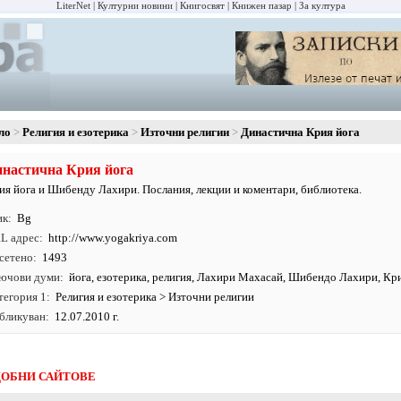
LiterNet
Културни новини
Книгосвят
Книжен пазар
За култура
ло
Религия и езотерика
Източни религии
Династична Крия йога
настична Крия йога
ия йога и Шибенду Лахири. Послания, лекции и коментари, библиотека.
ик
Bg
L адрес
http:/
/
www.
yogakriya.
com
сетено
1493
ючови думи
йога
,
езотерика
,
религия
, Лахири Махасай, Шибендо Лахири, Кри
тегория 1
Религия и езотерика
>
Източни религии
бликуван
12.07.2010 г.
ОБНИ САЙТОВЕ