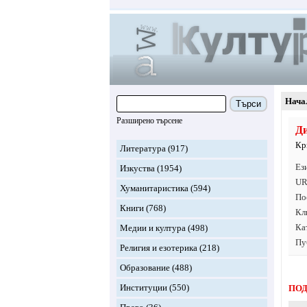
Нача
Търси
Разширено търсене
Ди
Кр
Литература
(917)
Ез
Изкуства
(1954)
UR
Хуманитаристика
(594)
По
Книги
(768)
Кл
Ка
Медии и култура
(498)
Пу
Религия и езотерика
(218)
Образование
(488)
Институции
(550)
ПОД