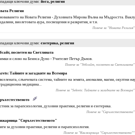
падащи ключови думи
йога
,
религия
вата Религия
новаването на Новата Религия - Духовната Мирова Вълна на Мъдростта. Ваклу
ндалини, виолетовата аура, посвещения и разкрития, и т.н.
Повече за "
Новата Религия
"
падащи ключови думи
езотерика
,
религия
бсайт, посветен на Светлината
имки и слово на Беинса Дуно - Учителят Петър Дънов.
Повече за "
Уебсайт, посветен на Светлината
"
krets: Тайните и загадките на Всемира
 вселената, слънчевата система, тайните на земята, аномалии, магии, окултни на
традиционна медицина...
Повече за "
Sekrets: Тайните и загадките на Всемира
"
ръхестественото
стник за парапсихология, духовни практики, религия и езотерика.
Повече за "
Свръхестественото
"
ижарница "Свръхестественото"
иги за духовни практики, религии и парапсихология.
Повече за "
Книжарница "Свръхестественото"
"