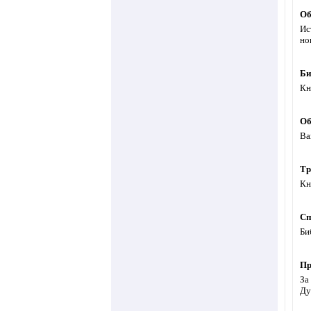
Об
Ис
но
Би
Кн
Об
Ва
Тр
Кн
Сп
Би
Пр
За
Ду