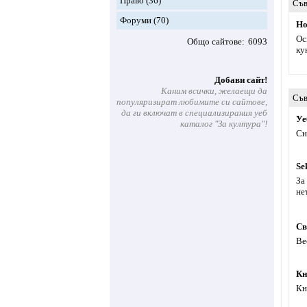
Право
(36)
Съв
Форуми
(70)
Но
Ос
Общо сайтове
6093
ку
Добави сайт!
Каним всички, желаещи да
Съв
популяризират любимите си сайтове,
да ги включат в специализирания уеб
Уе
каталог "За култура"!
Сн
Se
За
не
Св
Ве
Кн
Кн