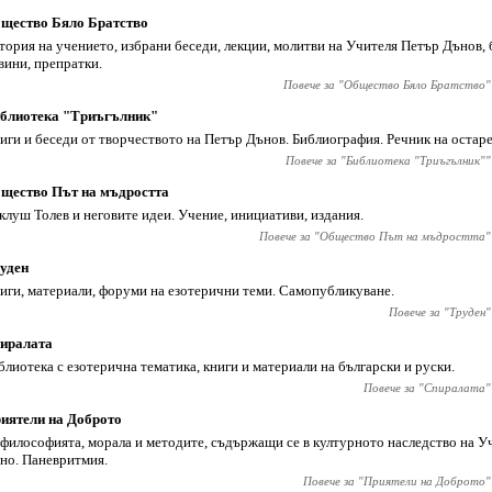
щество Бяло Братство
тория на учението, избрани беседи, лекции, молитви на Учителя Петър Дънов, 
вини, препратки.
Повече за "
Общество Бяло Братство
"
блиотека "Триъгълник"
иги и беседи от творчеството на Петър Дънов. Библиография. Речник на остар
Повече за "
Библиотека "Триъгълник"
"
щество Път на мъдростта
клуш Толев и неговите идеи. Учение, инициативи, издания.
Повече за "
Общество Път на мъдростта
"
уден
иги, материали, форуми на езотерични теми. Самопубликуване.
Повече за "
Труден
"
иралата
блиотека с езотерична тематика, книги и материали на български и руски.
Повече за "
Спиралата
"
иятели на Доброто
 философията, морала и методите, съдържащи се в културното наследство на У
но. Паневритмия.
Повече за "
Приятели на Доброто
"