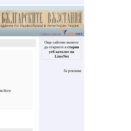
Сайтът е част от
Още сайтове можете
да откриете в
стария
уеб каталог на
LiterNet
За реклама
я йога