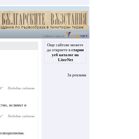
Сайтът е част от
Още сайтове можете
да откриете в
стария
уеб каталог на
LiterNet
За реклама
д
"
Подобни сайтове
ство, ислямът и
х
"
Подобни сайтове
волюционизма.