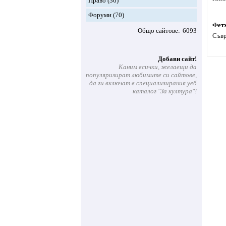
Право
(36)
Форуми
(70)
Фет
Общо сайтове
6093
Съвр
Добави сайт!
Каним всички, желаещи да
популяризират любимите си сайтове,
да ги включат в специализирания уеб
каталог "За култура"!