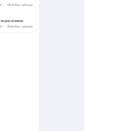
я
"
Подобни сайтове
следни новини.
н
"
Подобни сайтове