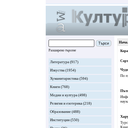
Нача
Търси
Разширено търсене
Кор
Сорт
Литература
(917)
Чуде
Изкуства
(1954)
По п
Хуманитаристика
(594)
Книги
(768)
Път
Медии и култура
(498)
Инфо
наук
Религия и езотерика
(218)
Образование
(488)
Хар
Институции
(550)
Турс
Книг