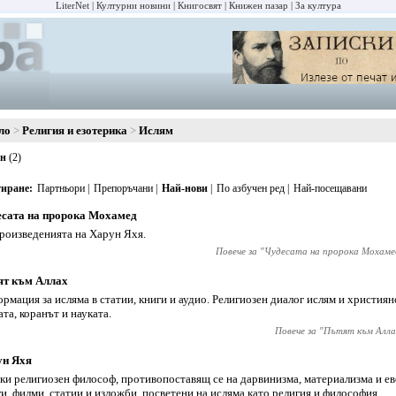
LiterNet
Културни новини
Книгосвят
Книжен пазар
За култура
ло
Религия и езотерика
Ислям
ан
(2)
иране
Партньори
Препоръчани
Най-нови
По азбучен ред
Най-посещавани
сата на пророка Мохамед
роизведенията на Харун Яхя.
Повече за "
Чудесата на пророка Мохаме
ят към Аллах
рмация за исляма в статии, книги и аудио. Религиозен диалог ислям и християн
ата, коранът и науката.
Повече за "
Пътят към Алла
ун Яхя
ки религиозен философ, противопоставящ се на дарвинизма, материализма и е
и, филми, статии и изложби, посветени на исляма като религия и философия.