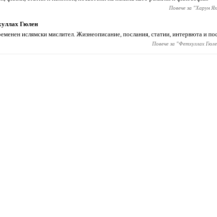
Повече за "
Харун Ях
хуллах Гюлен
еменен ислямски мислител. Жизнеописание, послания, статии, интервюта и по
Повече за "
Фетхуллах Гюле