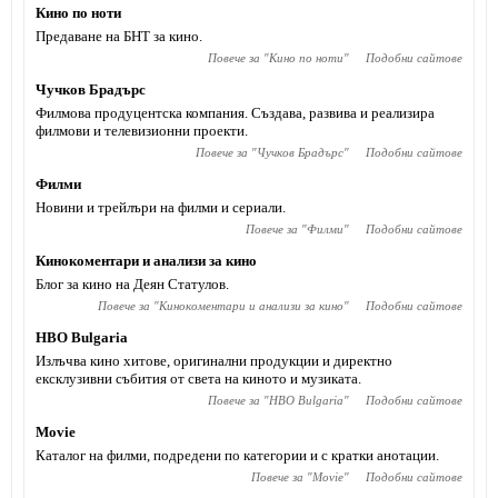
Кино по ноти
Предаване на БНТ за кино.
Повече за "
Кино по ноти
"
Подобни сайтове
Чучков Брадърс
Филмова продуцентска компания. Създава, развива и реализира
филмови и телевизионни проекти.
Повече за "
Чучков Брадърс
"
Подобни сайтове
Филми
Новини и трейлъри на филми и сериали.
Повече за "
Филми
"
Подобни сайтове
Кинокоментари и анализи за кино
Блог за кино на Деян Статулов.
Повече за "
Кинокоментари и анализи за кино
"
Подобни сайтове
HBO Bulgaria
Излъчва кино хитове, оригинални продукции и директно
ексклузивни събития от света на киното и музиката.
Повече за "
HBO Bulgaria
"
Подобни сайтове
Movie
Каталог на филми, подредени по категории и с кратки анотации.
Повече за "
Movie
"
Подобни сайтове