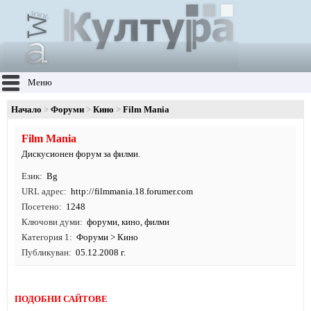
Меню
Начало
Форуми
Кино
Film Mania
Film Mania
Дискусионен форум за филми.
Език
Bg
URL адрес
http:/
/
filmmania.
18.
forumer.
com
Посетено
1248
Ключови думи
форуми
,
кино
,
филми
Категория 1
Форуми
>
Кино
Публикуван
05.12.2008 г.
ПОДОБНИ САЙТОВЕ