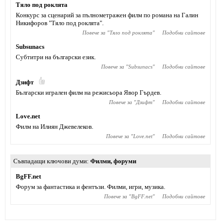
Тяло под роклята
Конкурс за сценарий за пълнометражен филм по романа на Галин
Никифоров "Тяло под роклята".
Повече за "
Тяло под роклята
"
Подобни сайтове
Subsunacs
Субтитри на български език.
Повече за "
Subsunacs
"
Подобни сайтове
Дзифт
Български игрален филм на режисьора Явор Гърдев.
Повече за "
Дзифт
"
Подобни сайтове
Love.net
Филм на Илиян Джевелеков.
Повече за "
Love.net
"
Подобни сайтове
Съвпадащи ключови думи
Филми
,
форуми
BgFF.net
Форум за фантастика и фентъзи. Филми, игри, музика.
Повече за "
BgFF.net
"
Подобни сайтове