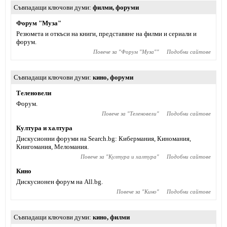
Съвпадащи ключови думи
филми
,
форуми
Форум "Муза"
Резюмета и откъси на книги, представяне на филми и сериали и
форум.
Повече за "
Форум "Муза"
"
Подобни сайтове
Съвпадащи ключови думи
кино
,
форуми
Теленовели
Форум.
Повече за "
Теленовели
"
Подобни сайтове
Култура и халтура
Дискусионни форуми на Search.bg: Кибермания, Киномания,
Книгомания, Меломания.
Повече за "
Култура и халтура
"
Подобни сайтове
Кино
Дискусионен форум на All.bg.
Повече за "
Кино
"
Подобни сайтове
Съвпадащи ключови думи
кино
,
филми