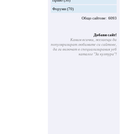
Право
(36)
Форуми
(70)
Общо сайтове
6093
Добави сайт!
Каним всички, желаещи да
популяризират любимите си сайтове,
да ги включат в специализирания уеб
каталог "За култура"!