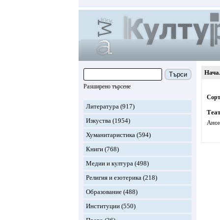
Нача
Търси
Разширено търсене
Сорт
Литература
(917)
Теат
Изкуства
(1954)
Анон
Хуманитаристика
(594)
Книги
(768)
Медии и култура
(498)
Религия и езотерика
(218)
Образование
(488)
Институции
(550)