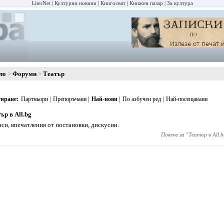
LiterNet
Културни новини
Книгосвят
Книжен пазар
За култура
ло
Форуми
Театър
иране
Партньори
Препоръчани
Най-нови
По азбучен ред
Най-посещавани
ър в All.bg
си, впечатления от постановки, дискусии.
Повече за "
Театър в All.b