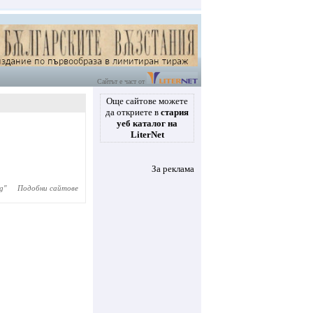
Сайтът е част от
Още сайтове можете
да откриете в
стария
уеб каталог на
LiterNet
За реклама
g
"
Подобни сайтове