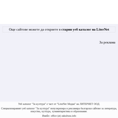
Още сайтове можете да откриете в
стария уеб каталог на LiterNet
За реклама
Уеб каталог "За култура" е част от "LiterNet Медиа" на ЛИТЕРНЕТ ООД.
Специализираният уеб каталог "За култура" популяризира и рекламира български сайтове за литература,
изкуства, култура, хуманитаристика и образование.
Имейл: office (at) zakultura.info