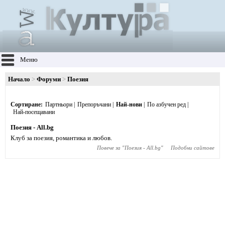
Меню
Начало
Форуми
Поезия
Сортиране
Партньори
Препоръчани
Най-нови
По азбучен ред
Най-посещавани
Поезия - All.bg
Клуб за поезия, романтика и любов.
Повече за "
Поезия - All.bg
"
Подобни сайтове