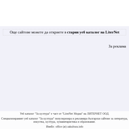
Още сайтове можете да откриете в
стария уеб каталог на LiterNet
За реклама
Уеб каталог "За култура" е част от "LiterNet Медиа" на ЛИТЕРНЕТ ООД.
Специализираният уеб каталог "За култура" популяризира и рекламира български сайтове за литература,
изкуства, култура, хуманитаристика и образование.
Имейл: office (at) zakultura.info