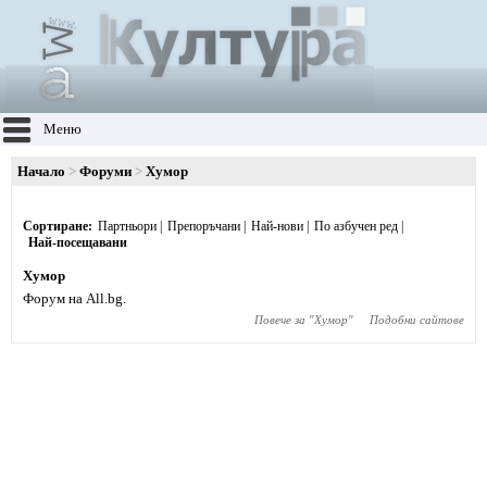
Меню
Начало
Форуми
Хумор
Сортиране
Партньори
Препоръчани
Най-нови
По азбучен ред
Най-посещавани
Хумор
Форум на All.bg.
Повече за "
Хумор
"
Подобни сайтове