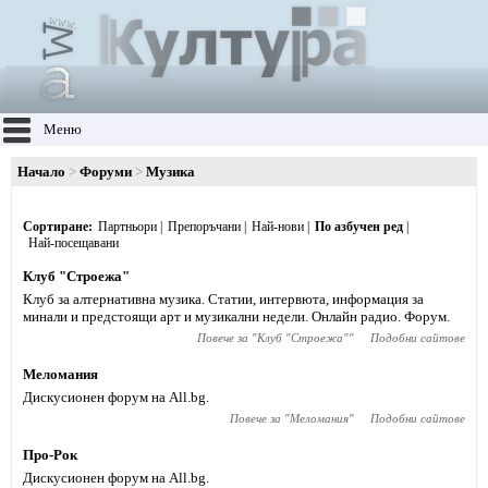
Меню
Начало
Форуми
Музика
Сортиране
Партньори
Препоръчани
Най-нови
По азбучен ред
Най-посещавани
Клуб "Строежа"
Клуб за алтернативна музика. Статии, интервюта, информация за
минали и предстоящи арт и музикални недели. Онлайн радио. Форум.
Повече за "
Клуб "Строежа"
"
Подобни сайтове
Меломания
Дискусионен форум на All.bg.
Повече за "
Меломания
"
Подобни сайтове
Про-Рок
Дискусионен форум на All.bg.