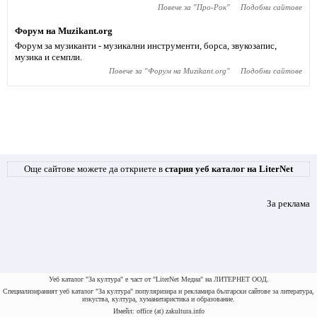
Повече за "
Про-Рок
"
Подобни сайтове
Форум на Muzikant.org
Форум за музиканти - музикални инструменти, борса, звукозапис,
музика и семпли.
Повече за "
Форум на Muzikant.org
"
Подобни сайтове
Още сайтове можете да откриете в
стария уеб каталог на LiterNet
За реклама
Уеб каталог "За култура" е част от "LiterNet Медиа" на ЛИТЕРНЕТ ООД.
Специализираният уеб каталог "За култура" популяризира и рекламира български сайтове за литература,
изкуства, култура, хуманитаристика и образование.
Имейл: office (at) zakultura.info