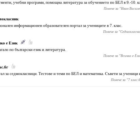
менти, учебни програми, помощна литература за обучението по БЕЛ в 9.-10. кл
Повече за "
Иван Василе
мокласник
онален информационен образователен портал за учениците в 7. клас.
Повече за "
Седмокласни
ко е Език
гало по български език и литература.
Повече за "
Всичко е Ези
ас.бг
ал за седмокласници. Тестове и теми по БЕЛ и математика. Съвети за ученици 
Повече за "
7 клас.