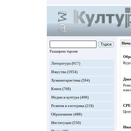
Нача
Търси
Разширено търсене
Обра
Курс
Литература
(917)
Изкуства
(1954)
Диа
Хуманитаристика
(594)
Ревю
Книги
(768)
изис
Медии и култура
(498)
CPEC
Религия и езотерика
(218)
Цент
Образование
(488)
Институции
(550)
Ива