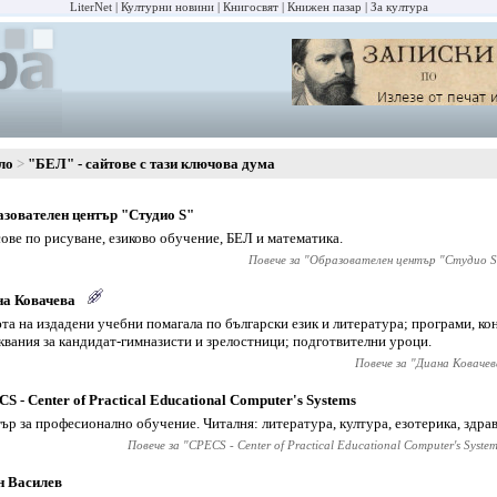
LiterNet
Културни новини
Книгосвят
Книжен пазар
За култура
ло
"БЕЛ" - сайтове с тази ключова дума
зователен център "Студио S"
ове по рисуване, езиково обучение, БЕЛ и математика.
Повече за "
Образователен център "Студио S
на Ковачева
та на издадени учебни помагала по български език и литература; програми, ко
квания за кандидат-гимназисти и зрелостници; подготвителни уроци.
Повече за "
Диана Ковачев
S - Center of Practical Educational Computer's Systems
ър за професионално обучение. Читалня: литература, култура, езотерика, здра
Повече за "
CPECS - Center of Practical Educational Computer's Syste
н Василев