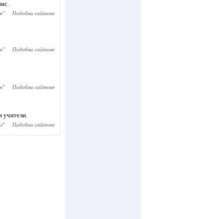
ас.
в
"
Подобни сайтове
к
"
Подобни сайтове
к
"
Подобни сайтове
и учители.
бг
"
Подобни сайтове