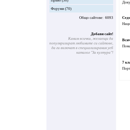
Право
(36)
Доку
Форуми
(70)
Общо сайтове
6093
Сед
Наци
Добави сайт!
Каним всички, желаещи да
Всич
популяризират любимите си сайтове,
Пома
да ги включат в специализирания уеб
каталог "За култура"!
7 кл
Порт