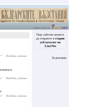
Сайтът е част от
Още сайтове можете
да откриете в
стария
уеб каталог на
LiterNet
"
"
Подобни сайтове
За реклама
нспекти и
а
"
Подобни сайтове
ве
ms
"
Подобни сайтове