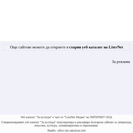
Още сайтове можете да откриете в
стария уеб каталог на LiterNet
За реклама
Уеб каталог "За култура" е част от "LiterNet Медиа" на ЛИТЕРНЕТ ООД.
Специализираният уеб каталог "За култура" популяризира и рекламира български сайтове за литература,
изкуства, култура, хуманитаристика и образование.
Имейл: office (at) zakultura.info