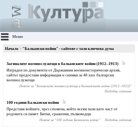
Меню
Начало
"Балкански войни" - сайтове с тази ключова дума
Загиналите военнослужещи в балканските войни (1912–1913)
Изграден по документи от Държавния военноисторически архив,
сайтът предоставя информация и снимки за 48 хил. български
военнослужещи.
Повече за "
Загиналите военнослужещи в балканските войни (1912–1913)
"
Подобни сайтове
100 години Балкански войни
Представя войните, чрез спомена, който всеки пази като част от
родовата си памет. Битки, сражения, пълководци.
Повече за "
100 години Балкански войни
"
Подобни сайтове