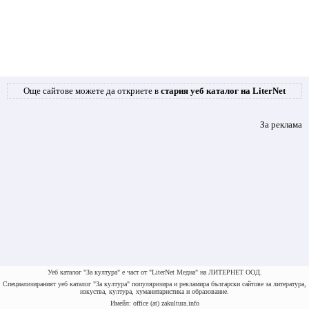
Още сайтове можете да откриете в
стария уеб каталог на LiterNet
За реклама
Уеб каталог "За култура" е част от "LiterNet Медиа" на ЛИТЕРНЕТ ООД.
Специализираният уеб каталог "За култура" популяризира и рекламира български сайтове за литература,
изкуства, култура, хуманитаристика и образование.
Имейл: office (at) zakultura.info