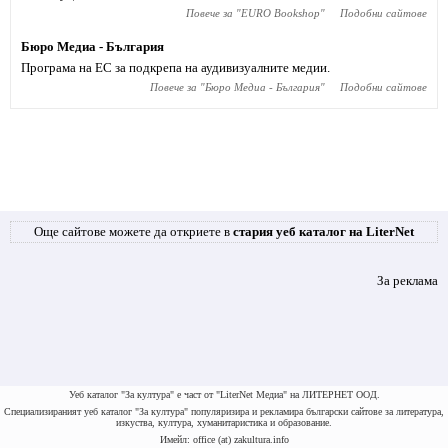
Повече за "
EURO Bookshop
"
Подобни сайтове
Бюро Медиа - България
Програма на ЕС за подкрепа на аудивизуалните медии.
Повече за "
Бюро Медиа - България
"
Подобни сайтове
Още сайтове можете да откриете в
стария уеб каталог на LiterNet
За реклама
Уеб каталог "За култура" е част от "LiterNet Медиа" на ЛИТЕРНЕТ ООД.
Специализираният уеб каталог "За култура" популяризира и рекламира български сайтове за литература,
изкуства, култура, хуманитаристика и образование.
Имейл: office (at) zakultura.info