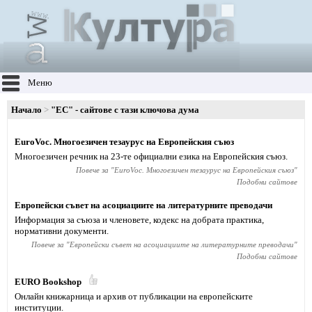
Меню
Начало
"ЕС" - сайтове с тази ключова дума
EuroVoc. Многоезичен тезаурус на Европейския съюз
Многоезичен речник на 23-те официални езика на Европейския съюз.
Повече за "
EuroVoc. Многоезичен тезаурус на Европейския съюз
"
Подобни сайтове
Европейски съвет на асоциациите на литературните преводачи
Информация за съюза и членовете, кодекс на добрата практика,
нормативни документи.
Повече за "
Европейски съвет на асоциациите на литературните преводачи
"
Подобни сайтове
EURO Bookshop
Онлайн книжарница и архив от публикации на европейските
институции.