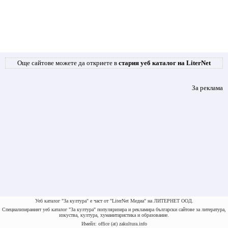
Още сайтове можете да откриете в
стария уеб каталог на LiterNet
За реклама
Уеб каталог "За култура" е част от "LiterNet Медиа" на ЛИТЕРНЕТ ООД.
Специализираният уеб каталог "За култура" популяризира и рекламира български сайтове за литература,
изкуства, култура, хуманитаристика и образование.
Имейл: office (at) zakultura.info