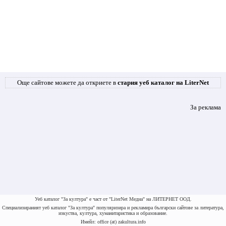
Още сайтове можете да откриете в
стария уеб каталог на LiterNet
За реклама
Уеб каталог "За култура" е част от "LiterNet Медиа" на ЛИТЕРНЕТ ООД.
Специализираният уеб каталог "За култура" популяризира и рекламира български сайтове за литература,
изкуства, култура, хуманитаристика и образование.
Имейл: office (at) zakultura.info