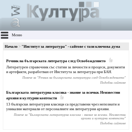
Меню
Начало
"Институт за литература" - сайтове с тази ключова дума
Речник на българската литература след Освобождението
Литературен справочник със статии за личности и процеси, документи
и артефакти, разработван от Института за литература при БАН.
Повече за "
Речник на българската литература след Освобождението
"
Подобни сайтове
Българската литературна класика - знание за всички. Неизвестни
архиви и културни контексти
13 български литературни класици са представени чрез непознати и
уникални материали от персоналните им литературни архиви.
Повече за "
Българската литературна класика - знание за всички. Неизвестни
архиви и културни контексти
"
Подобни сайтове