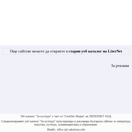
Още сайтове можете да откриете в
стария уеб каталог на LiterNet
За реклама
Уеб каталог "За култура" е част от "LiterNet Медиа" на ЛИТЕРНЕТ ООД.
Специализираният уеб каталог "За култура" популяризира и рекламира български сайтове за литература,
изкуства, култура, хуманитаристика и образование.
Имейл: office (at) zakultura.info