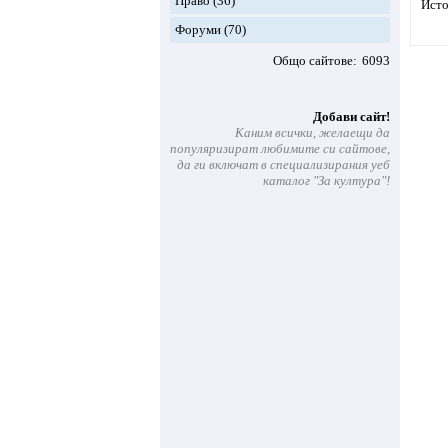
Право
(36)
Исто
Форуми
(70)
Общо сайтове
6093
Добави сайт!
Каним всички, желаещи да
популяризират любимите си сайтове,
да ги включат в специализирания уеб
каталог "За култура"!