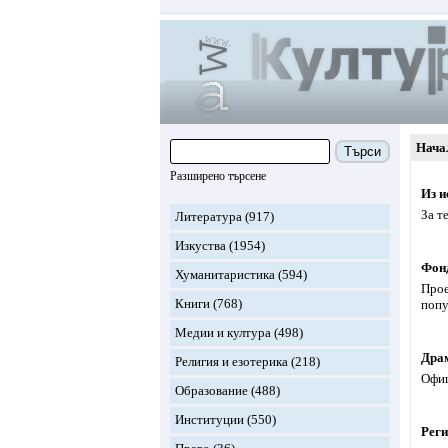
Нача
Търси
Разширено търсене
Из и
За т
Литература
(917)
Изкуства
(1954)
Фон
Хуманитаристика
(594)
Прое
Книги
(768)
попу
Медии и култура
(498)
Драм
Религия и езотерика
(218)
Офиц
Образование
(488)
Институции
(550)
Реги