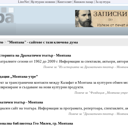
LiterNet
Културни новини
Книгосвят
Книжен пазар
За култура
ло
"Монтана" - сайтове с тази ключова дума
сторията на Драматичен театър - Монтана
еатралните сезони от 1962 до 2009 г. Информация за спектакли, актьори, автори
Повече за "
Из историята на Драматичен театър - Монтан
дация „Монтана-утре”
кт за трансгранични контакти между Калафат и Монтана за културен обмен м
ляризиране и създаване на нови културни продукти.
Повече за "
Фондация „Монтана-утре
атичен театър - Монтана
иален сайт на театъра. Информация за програмата, репертоара, спектаклите, а
Повече за "
Драматичен театър - Монтан
онална библиотека Гео Милев, гр. Монтана