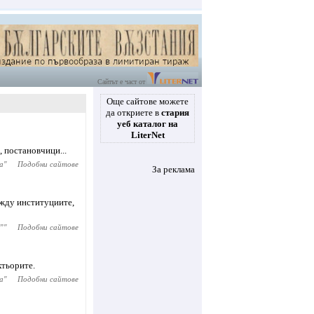
Сайтът е част от
Още сайтове можете
да откриете в
стария
уеб каталог на
LiterNet
, постановчици...
а
"
Подобни сайтове
За реклама
ежду институциите,
”
"
Подобни сайтове
ктьорите.
а
"
Подобни сайтове