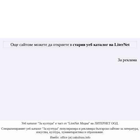
Още сайтове можете да откриете в
стария уеб каталог на LiterNet
За реклама
Уеб каталог "За култура" е част от "LiterNet Медиа" на ЛИТЕРНЕТ ООД.
Специализираният уеб каталог "За култура" популяризира и рекламира български сайтове за литература,
изкуства, култура, хуманитаристика и образование.
Имейл: office (at) zakultura.info