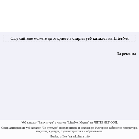
Още сайтове можете да откриете в
стария уеб каталог на LiterNet
За реклама
Уеб каталог "За култура" е част от "LiterNet Медиа" на ЛИТЕРНЕТ ООД.
Специализираният уеб каталог "За култура" популяризира и рекламира български сайтове за литература,
изкуства, култура, хуманитаристика и образование.
Имейл: office (at) zakultura.info