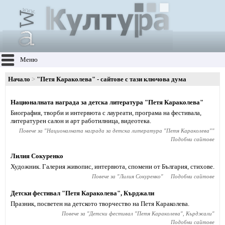
Меню
Начало
"Петя Караколева" - сайтове с тази ключова дума
Националната награда за детска литература "Петя Караколева"
Биография, творби и интервюта с лауреати, програма на фестивалa,
литературен салон и арт работилница, видеотека.
Повече за "
Националната награда за детска литература "Петя Караколева"
"
Подобни сайтове
Лилия Сокуренко
Художник. Галерия живопис, интервюта, спомени от България, стихове.
Повече за "
Лилия Сокуренко
"
Подобни сайтове
Детски фестивал "Петя Караколева", Кърджали
Празник, посветен на детското творчество на Петя Караколева.
Повече за "
Детски фестивал "Петя Караколева", Кърджали
"
Подобни сайтове