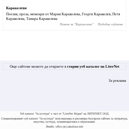
Караколеви
Поезия, проза, мемоари от Мария Караколева, Георги Караколев, Петя
Караколева, Тамара Караколева.
Повече за "
Караколеви
"
Подобни сайтове
Още сайтове можете да откриете в
стария уеб каталог на LiterNet
За реклама
Уеб каталог "За култура" е част от "LiterNet Медиа" на ЛИТЕРНЕТ ООД.
Специализираният уеб каталог "За култура" популяризира и рекламира български сайтове за литература,
изкуства, култура, хуманитаристика и образование.
Имейл: office (at) zakultura.info