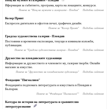
Нощ на музеите и галериите - Плодив
Иформация за събитието, програма, карта на локациите, конкурси.
Повече за "
Нощ на музеите и галериите - Плодив
"
Подобни сайтове
Колор Принт
Експресен дигитален и офсетов печат, графичен дизайн.
Повече за "
Колор Принт
"
Подобни сайтове
Градска художествена галерия - Пловдив
Постоянни и временни експозиции, текущи и изминали изложби,
публикации.
Повече за "
Градска художествена галерия - Пловдив
"
Подобни сайтове
Дружество на пловдивските художници
Информация за дружеството и членовете му, галерия творби. Онлайн
магазин за изкуство.
Повече за "
Дружество на пловдивските художници
"
Подобни сайтове
Фондация "Пигмалион"
Фондацията подпомага литературата и изкуствата в Пловдив и
България.
Повече за "
Фондация "Пигмалион"
"
Подобни сайтове
Катедра по история на литературата и сравнително
литературознание