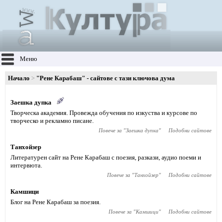
Меню
Начало
"Рене Карабаш" - сайтове с тази ключова дума
Заешка дупка
Творческа академия. Провежда обучения по изкуства и курсове по
творческо и рекламно писане.
Повече за "
Заешка дупка
"
Подобни сайтове
Танхойзер
Литературен сайт на Рене Карабаш с поезия, разкази, аудио поеми и
интервюта.
Повече за "
Танхойзер
"
Подобни сайтове
Камшици
Блог на Рене Карабаш за поезия.
Повече за "
Камшици
"
Подобни сайтове