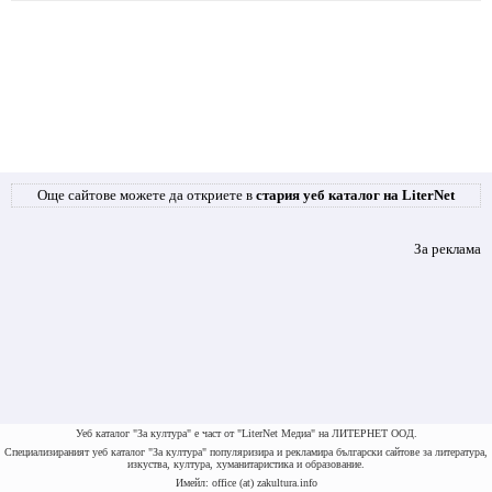
Още сайтове можете да откриете в
стария уеб каталог на LiterNet
За реклама
Уеб каталог "За култура" е част от "LiterNet Медиа" на ЛИТЕРНЕТ ООД.
Специализираният уеб каталог "За култура" популяризира и рекламира български сайтове за литература,
изкуства, култура, хуманитаристика и образование.
Имейл: office (at) zakultura.info