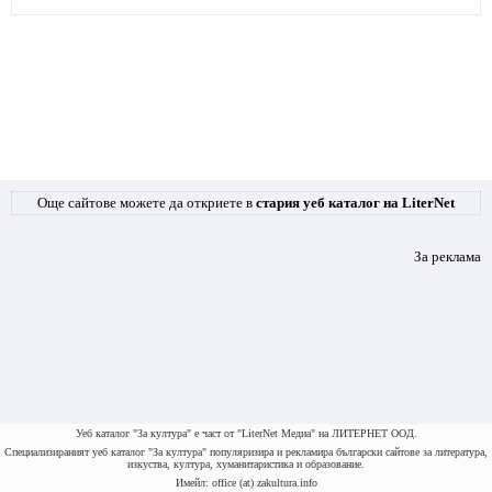
Още сайтове можете да откриете в
стария уеб каталог на LiterNet
За реклама
Уеб каталог "За култура" е част от "LiterNet Медиа" на ЛИТЕРНЕТ ООД.
Специализираният уеб каталог "За култура" популяризира и рекламира български сайтове за литература,
изкуства, култура, хуманитаристика и образование.
Имейл: office (at) zakultura.info