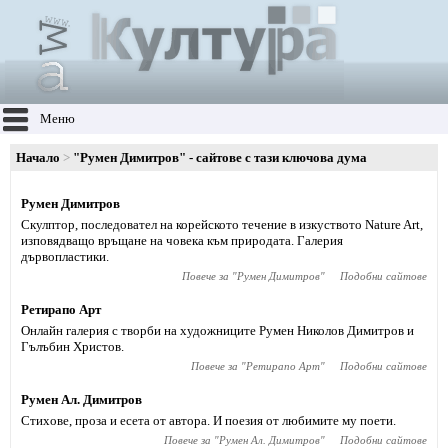
Меню
Начало
"Румен Димитров" - сайтове с тази ключова дума
Румен Димитров
Скулптор, последовател на корейското течение в изкуството Nature Art,
изповядващо връщане на човека към природата. Галерия
дървопластики.
Повече за "
Румен Димитров
"
Подобни сайтове
Ретирапо Арт
Онлайн галерия с творби на художниците Румен Николов Димитров и
Гълъбин Христов.
Повече за "
Ретирапо Арт
"
Подобни сайтове
Румен Ал. Димитров
Стихове, проза и есета от автора. И поезия от любимите му поети.
Повече за "
Румен Ал. Димитров
"
Подобни сайтове